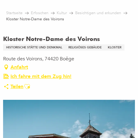
Aller
au
Startseite
Erfoschen
Kultur
Besichtigen und erkunden
contenu
Kloster Notre-Dame des Voirons
principal
Kloster Notre-Dame des Voirons
HISTORISCHE STÄTTE UND DENKMAL
RELIGIÖSES GEBÄUDE
KLOSTER
Route des Voirons, 74420 Boëge
Anfahrt
Ich fahre mit dem Zug hin!
Ajouter aux favoris
Teilen