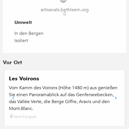
artisanats.bethleem.org
Umwelt
Umwelt
In den Bergen
Isoliert
Vor Ort
Les Voirons
Vom Kamm des Voirons (Höhe 1480 m) aus genießen
Sie einen Panoramablick auf das Genferseebecken,
das Vallée Verte, die Berge Giffre, Aravis und den
Mont-Blanc.
Saint-Cergues