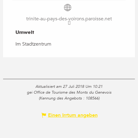
trinite-au-pays-des-voirons.paroisse.net
Umwelt
Umwelt
Im Stadtzentrum
Aktualisiert am 27 Juli 2018 Um 10:21
gei Office de Tourisme des Monts du Genevois
(Kennung des Angebots :
108566
)
Einen Irrtum angeben