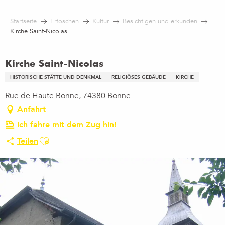
Aller
au
Startseite
Erfoschen
Kultur
Besichtigen und erkunden
contenu
Kirche Saint-Nicolas
principal
Kirche Saint-Nicolas
HISTORISCHE STÄTTE UND DENKMAL
RELIGIÖSES GEBÄUDE
KIRCHE
Rue de Haute Bonne, 74380 Bonne
Anfahrt
Ich fahre mit dem Zug hin!
Ajouter aux favoris
Teilen