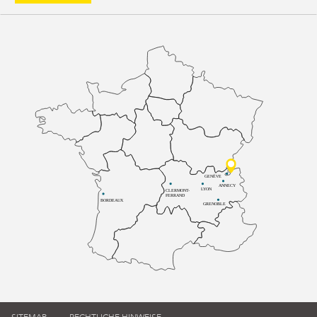
GENÈVE
ANNECY
LYON
CLERMONT-
FERRAND
BORDEAUX
GRENOBLE
SITEMAP
RECHTLICHE HINWEISE