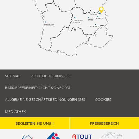
GENÈVE
ANNECY
LYON
CLERMONT-
FERRAND
BORDEAUX
GRENOBLE
SITEMAP
RECHTLICHE HINWEISE
BARRIEREFREIHEIT: NICHT KONFORM
ALLGEMEINE GESCHÄFTSBEDINGUNGEN (GB)
COOKIES
MEDIATHEK
BEGLEITEN SIE UNS !
PRESSEBEREICH
Qualité tourisme (s'ouvre dans une nouvelle fenêtre)
Office de tourisme de France (s'ouvre d
Atout France (s'ouvre dans une