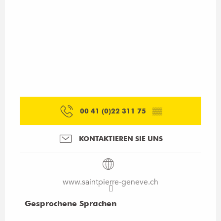
00 41 (0)22 311 75
▒▒
KONTAKTIEREN SIE UNS
www.saintpierre-geneve.ch
Gesprochene Sprachen
Gesprochene Sprachen