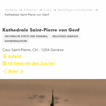
Aller
au
Startseite
Erfoschen
Kultur
Besichtigen und erkunden
contenu
Kathedrale Saint-Pierre von Genf
principal
Kathedrale Saint-Pierre von Genf
HISTORISCHE STÄTTE UND DENKMAL
RELIGIÖSES GEBÄUDE
KATHEDRALE/DOM
Cour Saint-Pierre, CH - 1204 Genève
Anfahrt
Ich fahre mit dem Zug hin!
Ajouter aux favoris
Teilen