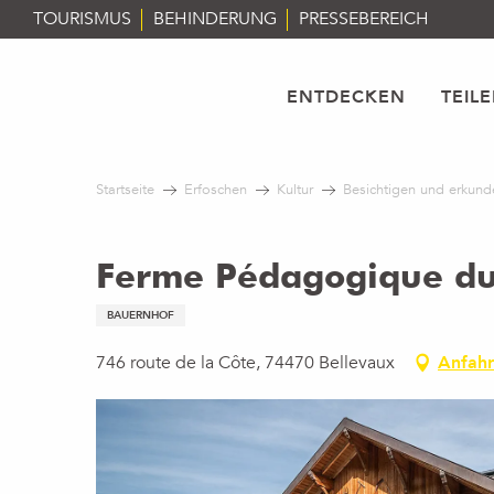
Aller
TOURISMUS
BEHINDERUNG
PRESSEBEREICH
au
contenu
principal
ENTDECKEN
TEIL
Startseite
Erfoschen
Kultur
Besichtigen und erkund
Ferme Pédagogique du
BAUERNHOF
746 route de la Côte, 74470 Bellevaux
Anfahr