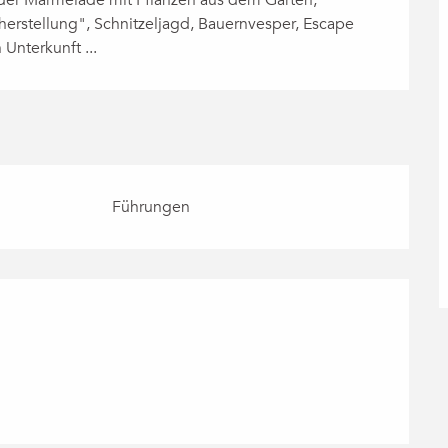
erstellung", Schnitzeljagd, Bauernvesper, Escape 
nterkunft ...
Führungen
chkeiten