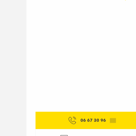
06 67 30 96
▒▒