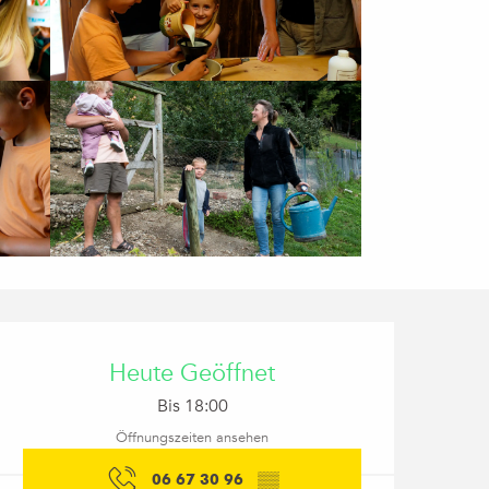
Öffnungszeiten & Kon
Heute Geöffnet
Bis 18:00
Öffnungszeiten ansehen
06 67 30 96
▒▒