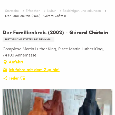
Aller
au
Startseite
Erfoschen
Kultur
Besichtigen und erkunden
contenu
Der Familienkreis (2002) - Gérard Châtain
principal
Der Familienkreis (2002) - Gérard Châtain
HISTORISCHE STÄTTE UND DENKMAL
Complexe Martin Luther King, Place Martin Luther King,
74100 Annemasse
Anfahrt
Ich fahre mit dem Zug hin!
Ajouter aux favoris
Teilen