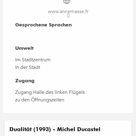
www.annemasse.fr
Gesprochene Sprachen
Gesprochene Sprachen
Umwelt
Umwelt
Im Stadtzentrum
In der Stadt
Zugang
Zugang
Zugang Halle des linken Flügels
zu den Öffnungszeiten
Dualität (1993) - Michel Ducastel