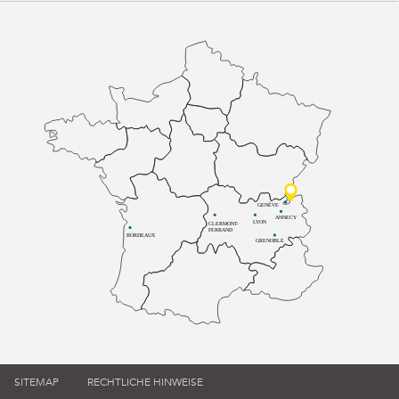
GENÈVE
ANNECY
LYON
CLERMONT-
FERRAND
BORDEAUX
GRENOBLE
SITEMAP
RECHTLICHE HINWEISE