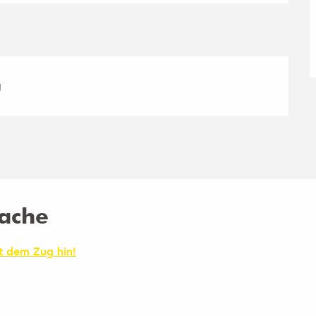
g
ache
it dem Zug hin!