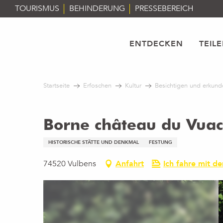
Aller
TOURISMUS
BEHINDERUNG
PRESSEBEREICH
au
contenu
principal
ENTDECKEN
TEIL
Startseite
Erfoschen
Kultur
Besichtigen und erkund
Borne château du Vua
HISTORISCHE STÄTTE UND DENKMAL
FESTUNG
74520 Vulbens
Anfahrt
Ich fahre mit d