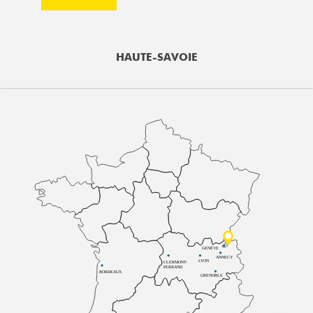
HAUTE-SAVOIE
GENÈVE
ANNECY
LYON
CLERMONT-
FERRAND
BORDEAUX
GRENOBLE