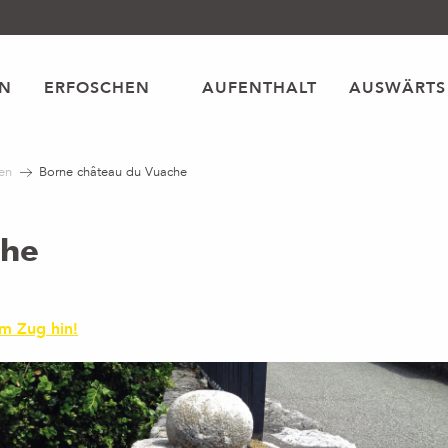
EN
ERFOSCHEN
AUFENTHALT
AUSWÄRTS
en
Borne château du Vuache
che
em Zug hin!