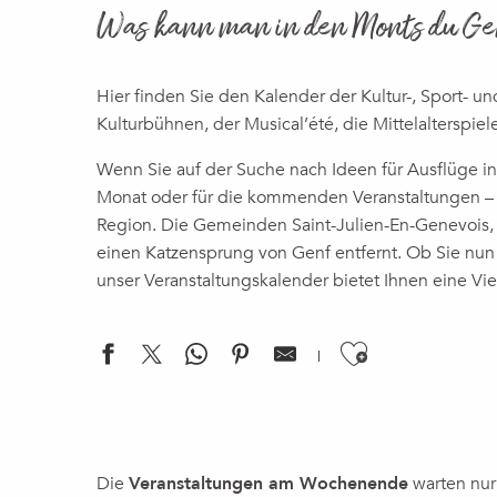
Was kann man in den Monts du G
Hier finden Sie den Kalender der Kultur-, Sport- u
Kulturbühnen, der Musical’été, die Mittelalterspiel
Wenn Sie auf der Suche nach Ideen für Ausflüge 
Monat oder für die kommenden Veranstaltungen – u
Region. Die Gemeinden Saint-Julien-En-Genevois, 
einen Katzensprung von Genf entfernt. Ob Sie nun e
unser Veranstaltungskalender bietet Ihnen eine Vie
Ajouter a
Theater | A Mother's Pain
Concert | Duo chant et piano
Die
Veranstaltungen am Wochenende
warten nur 
Sambhava Trail