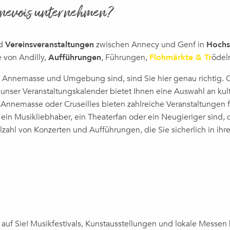
enevois unternehmen?
nd
Vereinsveranstaltungen
zwischen Annecy und Genf in
Hochs
e von Andilly,
Aufführungen
, Führungen,
Flohmärkte & Tr
ödel
in Annemasse und Umgebung sind, sind Sie hier genau richtig
nser Veranstaltungskalender bietet Ihnen eine Auswahl an kul
Annemasse oder Cruseilles bieten zahlreiche Veranstaltungen 
in Musikliebhaber, ein Theaterfan oder ein Neugieriger sind, d
lzahl von Konzerten und Aufführungen, die Sie sicherlich in ih
ux favoris
auf Sie! Musikfestivals, Kunstausstellungen und lokale Messen b