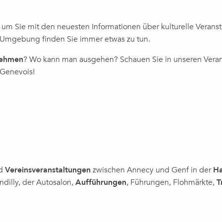
, um Sie mit den neuesten Informationen über kulturelle Verans
 Umgebung finden Sie immer etwas zu tun.
nehmen
? Wo kann man ausgehen? Schauen Sie in unseren Veransta
 Genevois!
aufbau durch Sport
oderne et exposition de portraits – Le regard de la conservatri
nd
Vereinsveranstaltungen
zwischen Annecy und Genf in der
Ha
ndilly, der Autosalon,
Aufführungen
, Führungen, Flohmärkte,
T
VAL