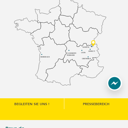
GENÈVE
ANNECY
LYON
CLERMONT-
FERRAND
BORDEAUX
GRENOBLE
BEGLEITEN SIE UNS !
PRESSEBEREICH