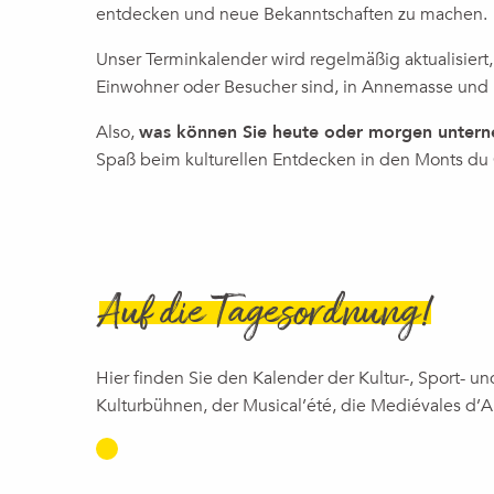
entdecken und neue Bekanntschaften zu machen.
Beaujolais Nouveau de Beaumont
Premier week-end du mois
Unser Terminkalender wird regelmäßig aktualisiert
Theater | Gisèle Halimi – eine unerschütterliche Freiheit
Einwohner oder Besucher sind, in Annemasse und
Cinéma plein air : Mufasa
Concert | Voyage dansant, Duo Licòrna
Also,
was können Sie heute oder morgen unter
Fête du Salève
Spaß beim kulturellen Entdecken in den Monts du
Vortrag | Sylvain Dhugues: Von Fatman zu Ironman – Wieder
Découverte d'un atelier de conservation-restauration d'art m
Concert | Gospel & Soul - Chorale Harmonie Gospel
Auf die Tagesordnung!
Hier finden Sie den Kalender der Kultur-, Sport- u
Kulturbühnen, der Musical’été, die Mediévales d’A
LÉMAN BLUES FESTI