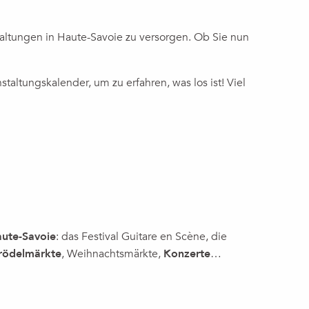
taltungen in Haute-Savoie zu versorgen. Ob Sie nun
ltungskalender, um zu erfahren, was los ist! Viel
ce sur Georges Gimel (1898-1962)
ute-Savoie
: das Festival Guitare en Scène, die
rödelmärkte
, Weihnachtsmärkte,
Konzerte
…
DIESEN 