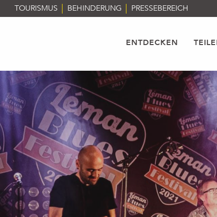
Aller
TOURISMUS
BEHINDERUNG
PRESSEBEREICH
au
contenu
principal
ENTDECKEN
TEIL