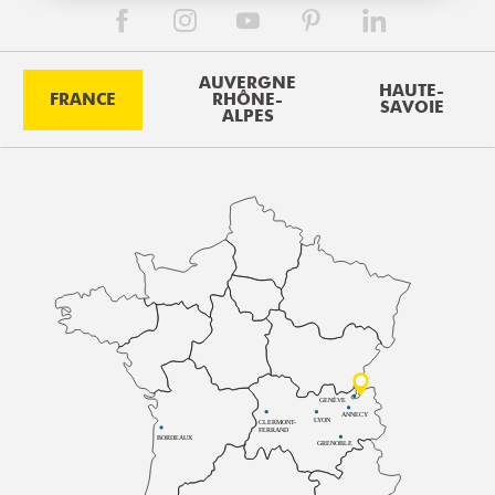
AUVERGNE
HAUTE-
FRANCE
RHÔNE-
SAVOIE
ALPES
GENÈVE
ANNECY
LYON
CLERMONT-
FERRAND
BORDEAUX
GRENOBLE