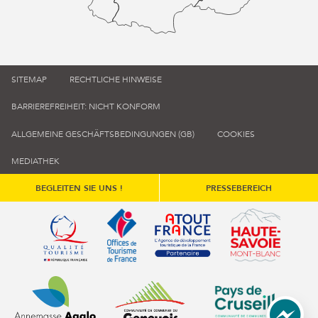
SITEMAP
RECHTLICHE HINWEISE
BARRIEREFREIHEIT: NICHT KONFORM
ALLGEMEINE GESCHÄFTSBEDINGUNGEN (GB)
COOKIES
MEDIATHEK
BEGLEITEN SIE UNS !
PRESSEBEREICH
Qualité tourisme (s'ouvre dans une nouvelle fenêtre)
Office de tourisme de France (s'ouvre d
Atout France (s'ouvre dans une
Annemasse Agglo (s'ouvre dans une nouvelle fenêtre)
Communauté de communes du Genévois 
Communauté de commu