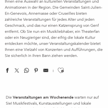
Ihnen eine Auswahl an kulturellen Veranstaltungen und
Animationen in der Region. Die Gemeinden Saint-Julien-
En-Genevois, Annemasse oder Cruseilles bieten
zahlreiche Veranstaltungen für jedes Alter und jeden
Geschmack, und das nur einen Katzensprung von Genf
entfernt. Ob Sie nun ein Musikliebhaber, ein Theaterfan
oder ein Neugieriger sind, der eifrig die lokale Kultur
entdecken möchte, unser Veranstaltungskalender bietet
Ihnen eine Vielzahl von Konzerten und Aufführungen, die
Sie sicherlich in ihren Bann ziehen werden.
Ajouter aux f
Visite guidée sur l'histoire d'Annemasse
Journées européennes du patrimoine 2026 : Atelier avec La
Die
Veranstaltungen am Wochenende
warten nur auf
Brunch Society
Sie! Musikfestivals, Kunstausstellungen und lokale
Soloauftritt | Thierry Lhermitte, „La rencontre“