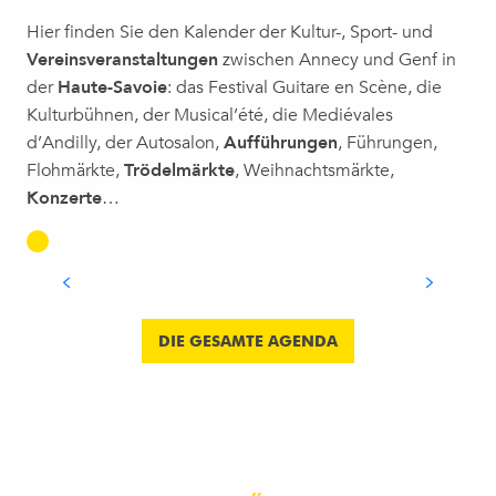
Hier finden Sie den Kalender der Kultur-, Sport- und
Vereinsveranstaltungen
zwischen Annecy und Genf in
der
Haute-Savoie
: das Festival Guitare en Scène, die
Kulturbühnen, der Musical’été, die Mediévales
d’Andilly, der Autosalon,
Aufführungen
, Führungen,
Flohmärkte,
Trödelmärkte
, Weihnachtsmärkte,
GUITARE EN SCÈNE: DAS
Konzerte
…
UNVERZICHTBARE ROCKFESTIVAL IM
GENFER UMLAND
MEHR ERFAHREN
DIE GESAMTE AGENDA