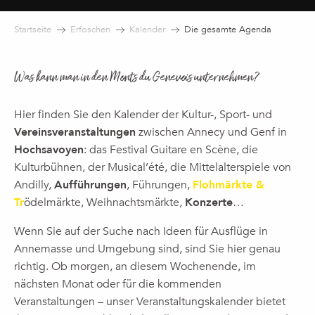
Startseite
Erfoschen
Kalender
Die gesamte Agenda
Was kann man in den Monts du Genevois unternehmen?
Hier finden Sie den Kalender der Kultur-, Sport- und
Vereinsveranstaltungen
zwischen Annecy und Genf in
Hochsavoyen
: das Festival Guitare en Scène, die
Kulturbühnen, der Musical’été, die Mittelalterspiele von
Andilly,
Aufführungen
, Führungen,
Flohmärkte &
Tr
ödelmärkte, Weihnachtsmärkte,
Konzerte
…
Wenn Sie auf der Suche nach Ideen für Ausflüge in
Annemasse und Umgebung sind, sind Sie hier genau
richtig. Ob morgen, an diesem Wochenende, im
nächsten Monat oder für die kommenden
Veranstaltungen – unser Veranstaltungskalender bietet