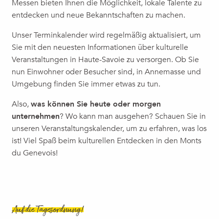
Messen bieten Ihnen die Möglichkeit, lokale Talente zu
Ateliers d'écriture et de partage - Exposition "Colette Debl
entdecken und neue Bekanntschaften zu machen.
Zaubervorstellung | The Lary Magic Family, Dani Lary
Le brunch d'Esery
Unser Terminkalender wird regelmäßig aktualisiert, um
Jazz au Moulin
Sie mit den neuesten Informationen über kulturelle
Das Schulanfangsfest 2026
Veranstaltungen in Haute-Savoie zu versorgen. Ob Sie
Concert | Reines & Favorites
nun Einwohner oder Besucher sind, in Annemasse und
Theater | Gisèle Halimi – eine unerschütterliche Freiheit
Umgebung finden Sie immer etwas zu tun.
Humour | Blandine Lehout
Also,
was können Sie heute oder morgen
unternehmen
? Wo kann man ausgehen? Schauen Sie in
unseren Veranstaltungskalender, um zu erfahren, was los
ist! Viel Spaß beim kulturellen Entdecken in den Monts
du Genevois!
Auf die Tagesordnung!