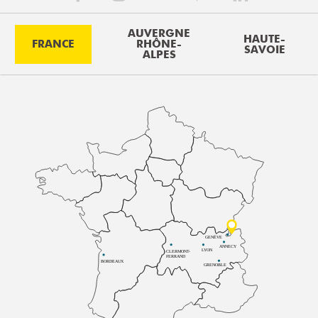
AUVERGNE
HAUTE-
FRANCE
RHÔNE-
SAVOIE
ALPES
GENÈVE
ANNECY
LYON
CLERMONT-
FERRAND
BORDEAUX
GRENOBLE