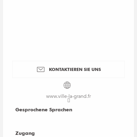
KONTAKTIEREN SIE UNS
www.ville-la-grand.fr
Gesprochene Sprachen
Gesprochene Sprachen
Zugang
Zugang