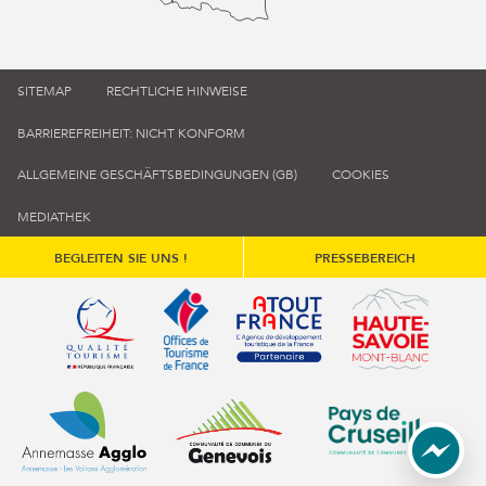
SITEMAP
RECHTLICHE HINWEISE
BARRIEREFREIHEIT: NICHT KONFORM
ALLGEMEINE GESCHÄFTSBEDINGUNGEN (GB)
COOKIES
MEDIATHEK
BEGLEITEN SIE UNS !
PRESSEBEREICH
Qualité tourisme (s'ouvre dans une nouvelle fenêtre)
Office de tourisme de France (s'ouvre d
Atout France (s'ouvre dans une
Annemasse Agglo (s'ouvre dans une nouvelle fenêtre)
Communauté de communes du Genévois 
Communauté de commu