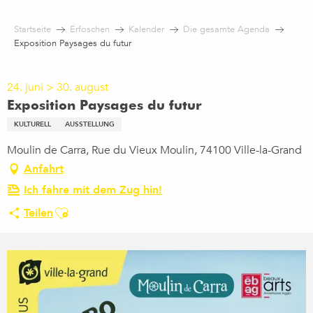
Aller
au
Startseite
Erfoschen
Kalender
Die gesamte Agenda
contenu
Exposition Paysages du futur
principal
24. juni > 30. august
Exposition Paysages du futur
KULTURELL
AUSSTELLUNG
Moulin de Carra, Rue du Vieux Moulin, 74100 Ville-la-Grand
Anfahrt
Ich fahre mit dem Zug hin!
Ajouter aux favoris
Teilen