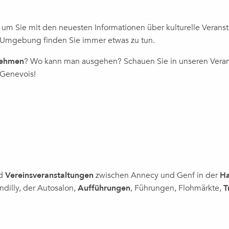
, um Sie mit den neuesten Informationen über kulturelle Verans
oderne et exposition de portraits – Le regard de la conservatri
 Umgebung finden Sie immer etwas zu tun.
t"
nehmen
? Wo kann man ausgehen? Schauen Sie in unseren Veransta
 Genevois!
nd
Vereinsveranstaltungen
zwischen Annecy und Genf in der
Ha
ndilly, der Autosalon,
Aufführungen
, Führungen, Flohmärkte,
T
ASSE: DER VOLLSTÄNDIGE VERAN
USIK