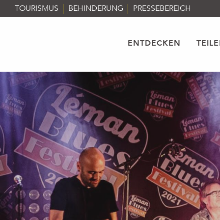
Aller
TOURISMUS
BEHINDERUNG
PRESSEBEREICH
au
contenu
principal
ENTDECKEN
TEIL