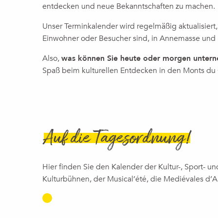
entdecken und neue Bekanntschaften zu machen.
Soirées pizza au four à bois
Electro'fort Festival
Unser Terminkalender wird regelmäßig aktualisiert
Découverte d'un atelier de conservation-restauration d'art m
Einwohner oder Besucher sind, in Annemasse und
Concert | Reines & Favorites
Chemins des toiles 2026 - Projection du film "Sauve qui peu
Also,
was können Sie heute oder morgen unter
Concert | Gospel & Soul - Chorale Harmonie Gospel
Spaß beim kulturellen Entdecken in den Monts du
Don de sang
Brunch Society
Les rendez-vous du numérique x Cité des Métiers
Auf die Tagesordnung!
Hier finden Sie den Kalender der Kultur-, Sport- u
Kulturbühnen, der Musical’été, die Mediévales d’A
KONZERT IN ANNEM
FÜR THEATER UND M