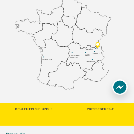
GENÈVE
ANNECY
LYON
CLERMONT-
FERRAND
BORDEAUX
GRENOBLE
BEGLEITEN SIE UNS !
PRESSEBEREICH