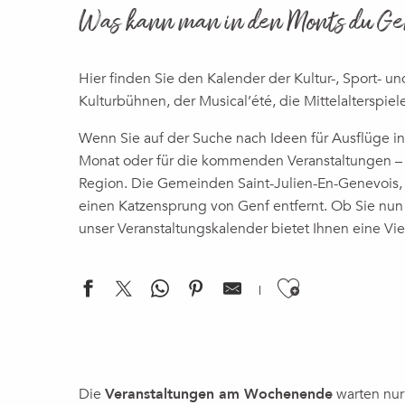
Was kann man in den Monts du G
Hier finden Sie den Kalender der Kultur-, Sport- u
Kulturbühnen, der Musical’été, die Mittelalterspiel
Wenn Sie auf der Suche nach Ideen für Ausflüge 
Monat oder für die kommenden Veranstaltungen – u
Region. Die Gemeinden Saint-Julien-En-Genevois, 
einen Katzensprung von Genf entfernt. Ob Sie nun e
unser Veranstaltungskalender bietet Ihnen eine Vie
Ajouter a
Concerts : Les mardis au Cazou
Activité : Vis ma vie d'écogarde
Die
Veranstaltungen am Wochenende
warten nur 
Concert | Marine Veber, Autour de la sonate pour piano