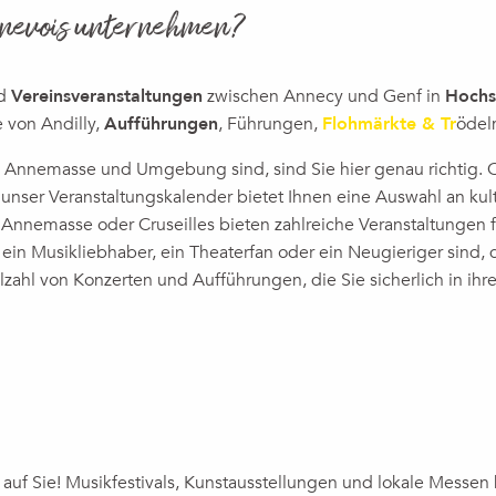
enevois unternehmen?
nd
Vereinsveranstaltungen
zwischen Annecy und Genf in
Hochs
e von Andilly,
Aufführungen
, Führungen,
Flohmärkte & Tr
ödel
in Annemasse und Umgebung sind, sind Sie hier genau richtig
nser Veranstaltungskalender bietet Ihnen eine Auswahl an kul
Annemasse oder Cruseilles bieten zahlreiche Veranstaltungen 
in Musikliebhaber, ein Theaterfan oder ein Neugieriger sind, d
lzahl von Konzerten und Aufführungen, die Sie sicherlich in ih
ux favoris
auf Sie! Musikfestivals, Kunstausstellungen und lokale Messen b