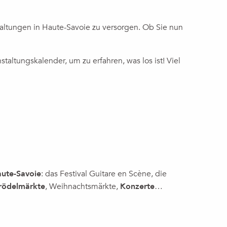
taltungen in Haute-Savoie zu versorgen. Ob Sie nun
ce sur Georges Gimel (1898-1962)
ltungskalender, um zu erfahren, was los ist! Viel
ute-Savoie
: das Festival Guitare en Scène, die
rödelmärkte
, Weihnachtsmärkte,
Konzerte
…
STALTUNGSKALENDER
GUITARE
UMLAND