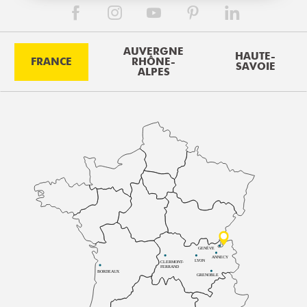
AUVERGNE
HAUTE-
FRANCE
RHÔNE-
SAVOIE
ALPES
GENÈVE
ANNECY
LYON
CLERMONT-
FERRAND
BORDEAUX
GRENOBLE