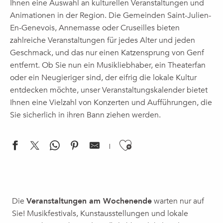
Ihnen eine Auswahl an kulturellen Veranstaltungen und
Animationen in der Region. Die Gemeinden Saint-Julien-
En-Genevois, Annemasse oder Cruseilles bieten
zahlreiche Veranstaltungen für jedes Alter und jeden
Geschmack, und das nur einen Katzensprung von Genf
entfernt. Ob Sie nun ein Musikliebhaber, ein Theaterfan
oder ein Neugieriger sind, der eifrig die lokale Kultur
entdecken möchte, unser Veranstaltungskalender bietet
Ihnen eine Vielzahl von Konzerten und Aufführungen, die
Sie sicherlich in ihren Bann ziehen werden.
Ajouter aux f
Visite guidée sur l'histoire d'Annemasse
Journées européennes du patrimoine 2026 : Atelier avec La
Die
Veranstaltungen am Wochenende
warten nur auf
Brunch Society
Sie! Musikfestivals, Kunstausstellungen und lokale
Soloauftritt | Thierry Lhermitte, „La rencontre“