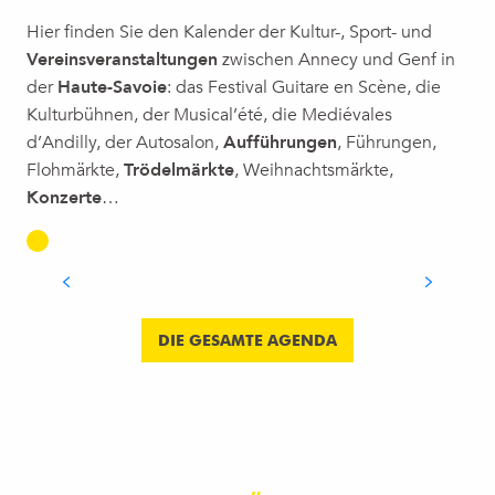
Hier finden Sie den Kalender der Kultur-, Sport- und
Vereinsveranstaltungen
zwischen Annecy und Genf in
der
Haute-Savoie
: das Festival Guitare en Scène, die
Kulturbühnen, der Musical’été, die Mediévales
d’Andilly, der Autosalon,
Aufführungen
, Führungen,
Flohmärkte,
Trödelmärkte
, Weihnachtsmärkte,
GUITARE EN SCÈNE: DAS
Konzerte
…
UNVERZICHTBARE ROCKFESTIVAL IM
GENFER UMLAND
MEHR ERFAHREN
DIE GESAMTE AGENDA