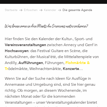
Startseite
Erfoschen
Kalender
Die gesamte Agenda
Was kann man in den Monts du Genevois unternehmen?
Hier finden Sie den Kalender der Kultur-, Sport- und
Vereinsveranstaltungen
zwischen Annecy und Genf in
Hochsavoyen
: das Festival Guitare en Scène, die
Kulturbühnen, der Musical’été, die Mittelalterspiele von
Andilly,
Aufführungen
, Führungen,
Flohmärkte &
Tr
ödelmärkte, Weihnachtsmärkte,
Konzerte
…
Wenn Sie auf der Suche nach Ideen für Ausflüge in
Annemasse und Umgebung sind, sind Sie hier genau
richtig. Ob morgen, an diesem Wochenende, im
nächsten Monat oder für die kommenden
Veranstaltungen – unser Veranstaltungskalender bietet