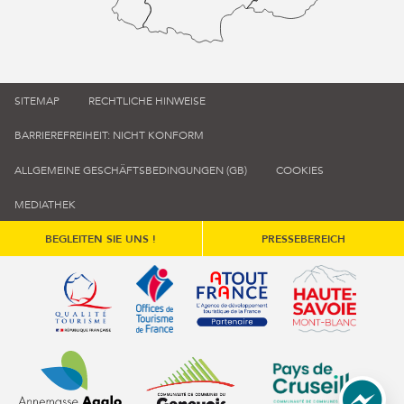
SITEMAP
RECHTLICHE HINWEISE
BARRIEREFREIHEIT: NICHT KONFORM
ALLGEMEINE GESCHÄFTSBEDINGUNGEN (GB)
COOKIES
MEDIATHEK
BEGLEITEN SIE UNS !
PRESSEBEREICH
Qualité tourisme (s'ouvre dans une nouvelle fenêtre)
Office de tourisme de France (s'ouvre d
Atout France (s'ouvre dans une
Annemasse Agglo (s'ouvre dans une nouvelle fenêtre)
Communauté de communes du Genévois 
Communauté de commu