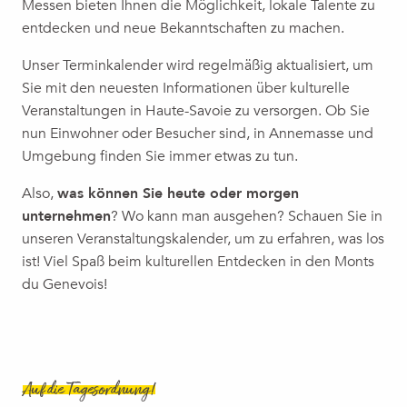
Messen bieten Ihnen die Möglichkeit, lokale Talente zu
Ateliers d'écriture et de partage - Exposition "Colette Debl
entdecken und neue Bekanntschaften zu machen.
Zaubervorstellung | The Lary Magic Family, Dani Lary
Le brunch d'Esery
Unser Terminkalender wird regelmäßig aktualisiert, um
Jazz au Moulin
Sie mit den neuesten Informationen über kulturelle
Das Schulanfangsfest 2026
Veranstaltungen in Haute-Savoie zu versorgen. Ob Sie
Concert | Reines & Favorites
nun Einwohner oder Besucher sind, in Annemasse und
Theater | Gisèle Halimi – eine unerschütterliche Freiheit
Umgebung finden Sie immer etwas zu tun.
Humour | Blandine Lehout
Also,
was können Sie heute oder morgen
unternehmen
? Wo kann man ausgehen? Schauen Sie in
unseren Veranstaltungskalender, um zu erfahren, was los
ist! Viel Spaß beim kulturellen Entdecken in den Monts
du Genevois!
Auf die Tagesordnung!