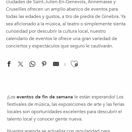
ciudades de Saint-Julien-En-Genevois, Annemasse y
Cruseilles ofrecen un amplio abanico de eventos para
todas las edades y gustos, a tiro de piedra de Ginebra. Ya
sea aficionado a la música, al teatro o simplemente sienta
curiosidad por descubrir la cultura local, nuestro
calendario de eventos le ofrece una gran variedad de
conciertos y espectáculos que seguro le cautivarán.
Ajouter aux f
Espectáculo para toda la familia | Ô, Compañía La Volubile
Activité : Vis ma vie d'écogarde
¡Los
eventos de fin de semana
le están esperando! Los
Nutrition et Santé pour toute la famille: le Vrai du Faux?
festivales de música, las exposiciones de arte y las ferias
Cinéma Plein Air
locales son oportunidades excelentes para descubrir el
Jazz au Moulin
talento local y conocer gente nueva.
Léman Blues Festival
Permanence de la Mairie
Nuestra agenda se actualiza con regularidad para