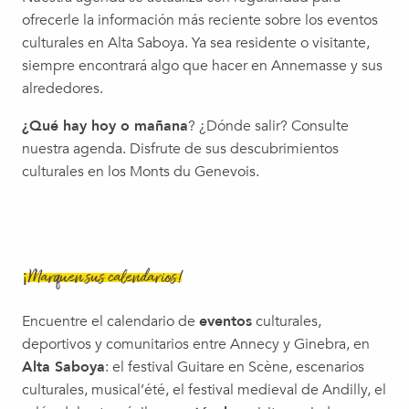
Premier week-end du mois
ofrecerle la información más reciente sobre los eventos
Allonz Pétanque
culturales en Alta Saboya. Ya sea residente o visitante,
Journées européennes du patrimoine 2026 : Atelier avec La
siempre encontrará algo que hacer en Annemasse y sus
Soirée tropicale
alrededores.
Le voyage de Michel Butor - l'escape box
¿Qué hay hoy o mañana
? ¿Dónde salir? Consulte
nuestra agenda. Disfrute de sus descubrimientos
culturales en los Monts du Genevois.
¡Marquen sus calendarios!
Encuentre el calendario de
eventos
culturales,
deportivos y comunitarios entre Annecy y Ginebra, en
Alta Saboya
: el festival Guitare en Scène, escenarios
culturales, musical’été, el festival medieval de Andilly, el