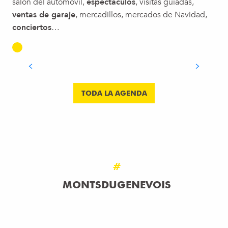
salón del automóvil,
espectáculos
, visitas guiadas,
ventas de garaje
, mercadillos, mercados de Navidad,
conciertos
…
VACACIONES DE VERANO
SEGUIR LEYENDO
TODA LA AGENDA
#
MONTSDUGENEVOIS