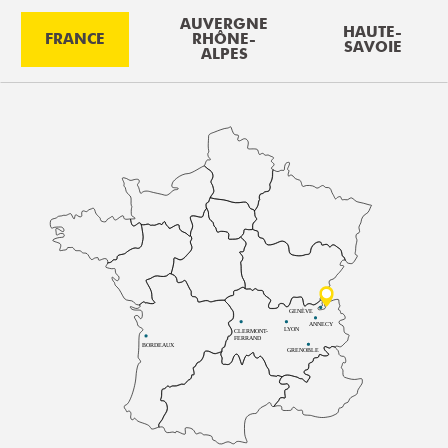
AUVERGNE
HAUTE-
FRANCE
RHÔNE-
SAVOIE
ALPES
GENÈVE
ANNECY
LYON
CLERMONT-
FERRAND
BORDEAUX
GRENOBLE