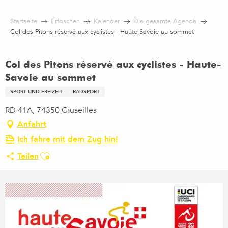
Aller
au
Startseite
Erfoschen
Kalender
Die gesamte Agenda
contenu
Col des Pitons réservé aux cyclistes - Haute-Savoie au sommet
principal
Col des Pitons réservé aux cyclistes - Haute-
Savoie au sommet
SPORT UND FREIZEIT
RADSPORT
RD 41A, 74350 Cruseilles
Anfahrt
Ich fahre mit dem Zug hin!
Ajouter aux favoris
Teilen