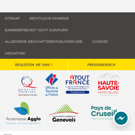
SITEMAP
RECHTLICHE HINWEISE
BARRIEREFREIHEIT: NICHT KONFORM
ALLGEMEINE GESCHÄFTSBEDINGUNGEN (GB)
COOKIES
MEDIATHEK
BEGLEITEN SIE UNS !
PRESSEBEREICH
Qualité tourisme (s'ouvre dans une nouvelle fenêtre)
Office de tourisme de France (s'ouvre d
Atout France (s'ouvre dans une
Annemasse Agglo (s'ouvre dans une nouvelle fenêtre)
Communauté de communes du Genévois 
Communauté de commu