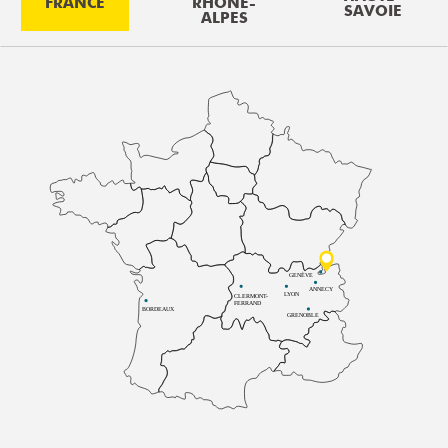
FRANCE
RHÔNE-
SAVOIE
ALPES
GENÈVE
ANNECY
LYON
CLERMONT-
FERRAND
BORDEAUX
GRENOBLE