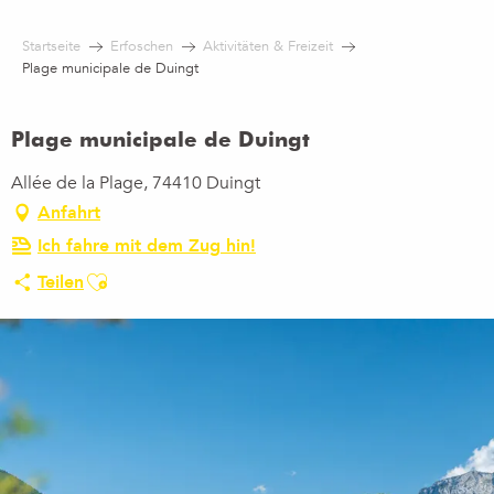
Aller
au
Startseite
Erfoschen
Aktivitäten & Freizeit
contenu
Plage municipale de Duingt
principal
Plage municipale de Duingt
Allée de la Plage, 74410 Duingt
Anfahrt
Ich fahre mit dem Zug hin!
Ajouter aux favoris
Teilen