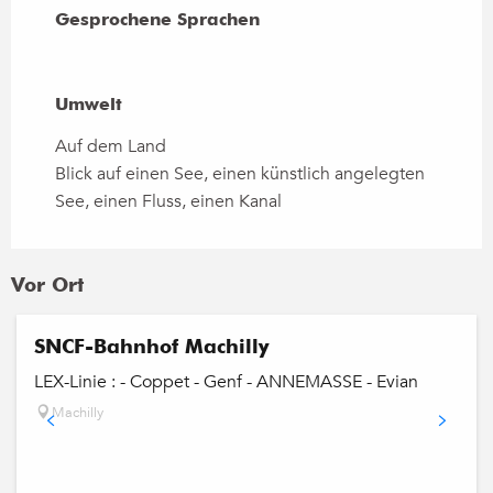
Gesprochene Sprachen
Gesprochene Sprachen
Umwelt
Umwelt
Auf dem Land
Blick auf einen See, einen künstlich angelegten
See, einen Fluss, einen Kanal
Vor Ort
SNCF-Bahnhof Machilly
LEX-Linie : - Coppet - Genf - ANNEMASSE - Evian
Machilly