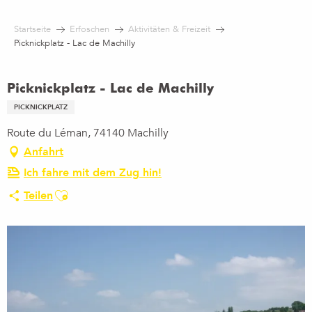
Aller
au
Startseite
Erfoschen
Aktivitäten & Freizeit
contenu
Picknickplatz - Lac de Machilly
principal
Picknickplatz - Lac de Machilly
PICKNICKPLATZ
Route du Léman, 74140 Machilly
Anfahrt
Ich fahre mit dem Zug hin!
Ajouter aux favoris
Teilen