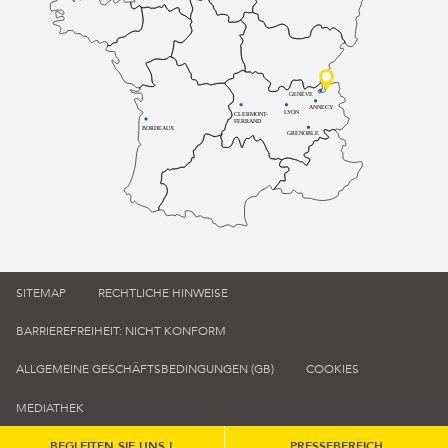
GENÈVE
ANNECY
LYON
CLERMONT-
FERRAND
BORDEAUX
GRENOBLE
SITEMAP
RECHTLICHE HINWEISE
BARRIEREFREIHEIT: NICHT KONFORM
ALLGEMEINE GESCHÄFTSBEDINGUNGEN (GB)
COOKIES
MEDIATHEK
BEGLEITEN SIE UNS !
PRESSEBEREICH