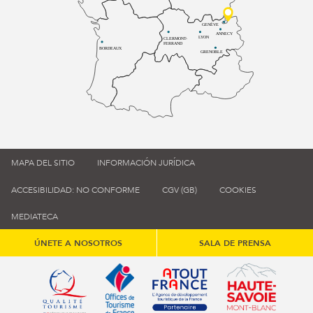
GENÈVE
ANNECY
LYON
CLERMONT-
FERRAND
BORDEAUX
GRENOBLE
MAPA DEL SITIO
INFORMACIÓN JURÍDICA
ACCESIBILIDAD: NO CONFORME
CGV (GB)
COOKIES
MEDIATECA
ÚNETE A NOSOTROS
SALA DE PRENSA
Qualité tourisme (s'ouvre dans une nouvelle fenêtre)
Office de tourisme de France (s'ouvre d
Atout France (s'ouvre dans une