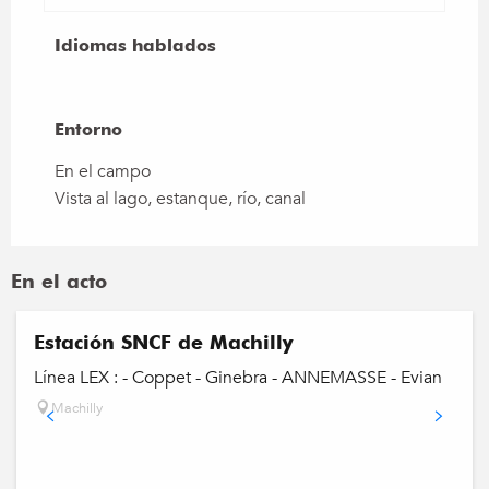
Idiomas hablados
Idiomas hablados
Entorno
Entorno
En el campo
Vista al lago, estanque, río, canal
En el acto
Estación SNCF de Machilly
Línea LEX : - Coppet - Ginebra - ANNEMASSE - Evian
Machilly