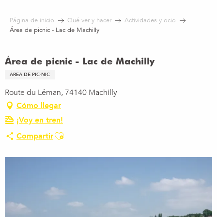
Aller
au
Página de inicio
Qué ver y hacer
Actividades y ocio
contenu
Área de picnic - Lac de Machilly
principal
Área de picnic - Lac de Machilly
ÁREA DE PIC-NIC
Route du Léman, 74140 Machilly
Cómo llegar
¡Voy en tren!
Ajouter aux favoris
Compartir