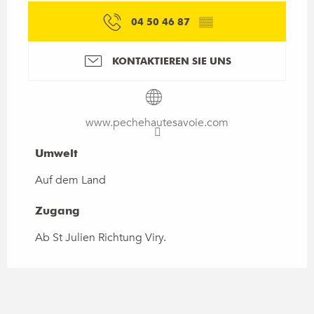
04 50 46 87
▒▒
KONTAKTIEREN SIE UNS
www.pechehautesavoie.com
Umwelt
Umwelt
Auf dem Land
Zugang
Zugang
Ab St Julien Richtung Viry.