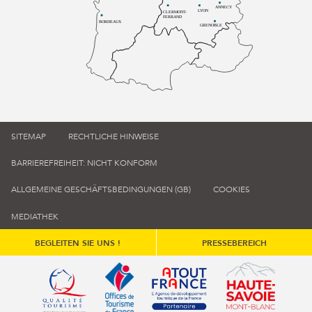
ANNECY
LYON
CLERMONT-
FERRAND
BORDEAUX
GRENOBLE
SITEMAP
RECHTLICHE HINWEISE
BARRIEREFREIHEIT: NICHT KONFORM
ALLGEMEINE GESCHÄFTSBEDINGUNGEN (GB)
COOKIES
MEDIATHEK
BEGLEITEN SIE UNS !
PRESSEBEREICH
Qualité tourisme (s'ouvre dans une nouvelle fenêtre)
Office de tourisme de France (s'ouvre d
Atout France (s'ouvre dans une