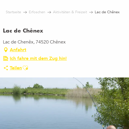
Aller
au
Startseite
Erfoschen
Aktivitäten & Freizeit
Lac de Chênex
contenu
principal
Lac de Chênex
Lac de Chenêx, 74520 Chênex
Anfahrt
Ich fahre mit dem Zug hin!
Ajouter aux favoris
Teilen