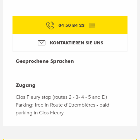
04 50 84 23
▒▒
KONTAKTIEREN SIE UNS
Gesprochene Sprachen
Gesprochene Sprachen
Zugang
Zugang
Clos Fleury stop (routes 2 - 3- 4 - 5 and D)
Parking: free in Route d'Etrembières - paid
parking in Clos Fleury