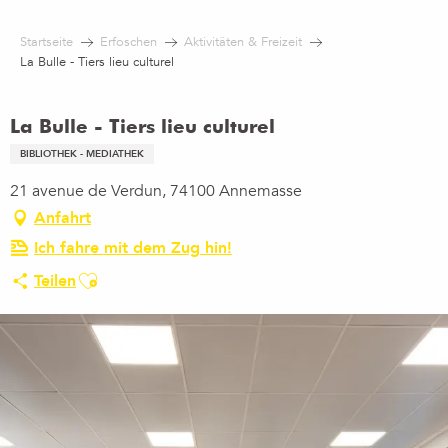
Aller
au
Startseite
Erfoschen
Aktivitäten & Freizeit
contenu
La Bulle - Tiers lieu culturel
principal
La Bulle - Tiers lieu culturel
BIBLIOTHEK - MEDIATHEK
21 avenue de Verdun, 74100 Annemasse
Anfahrt
Ich fahre mit dem Zug hin!
Ajouter aux favoris
Teilen