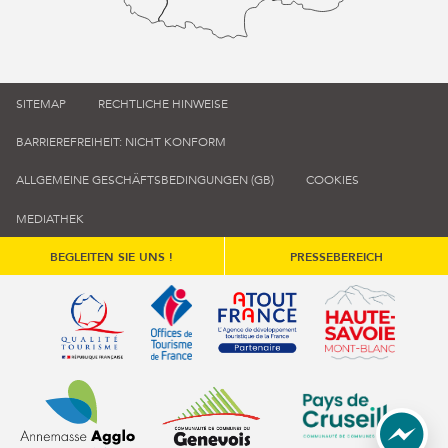
SITEMAP
RECHTLICHE HINWEISE
BARRIEREFREIHEIT: NICHT KONFORM
ALLGEMEINE GESCHÄFTSBEDINGUNGEN (GB)
COOKIES
MEDIATHEK
BEGLEITEN SIE UNS !
PRESSEBEREICH
Qualité tourisme (s'ouvre dans une nouvelle fenêtre)
Office de tourisme de France (s'ouvre d
Atout France (s'ouvre dans une
Annemasse Agglo (s'ouvre dans une nouvelle fenêtre)
Communauté de communes du Genévois 
Communauté de commu