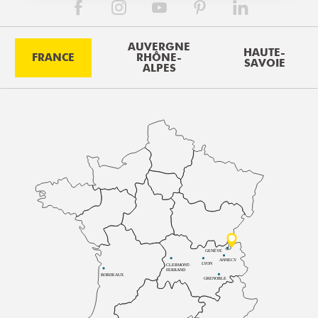
AUVERGNE
HAUTE-
FRANCE
RHÔNE-
SAVOIE
ALPES
GENÈVE
ANNECY
LYON
CLERMONT-
FERRAND
BORDEAUX
GRENOBLE