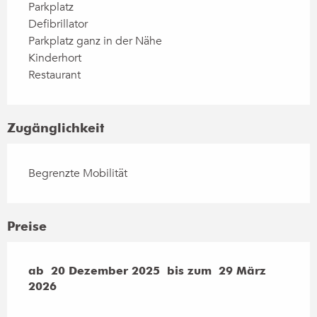
Parkplatz
Defibrillator
Parkplatz ganz in der Nähe
Kinderhort
Restaurant
Zugänglichkeit
Begrenzte Mobilität
Preise
ab
ab
20 Dezember 2025
20 Dezember 2025
bis zum
bis zum
29 März 2026
29 März
2026