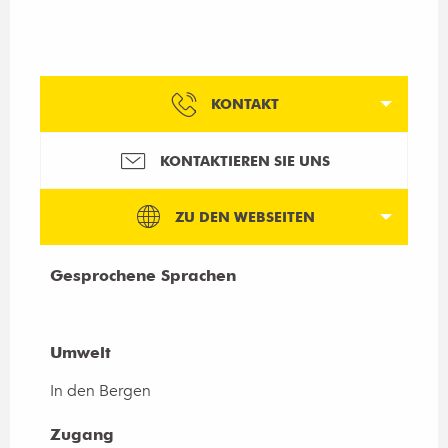
KONTAKT
KONTAKTIEREN SIE UNS
ZU DEN WEBSEITEN
Gesprochene Sprachen
Gesprochene Sprachen
Umwelt
Umwelt
In den Bergen
Zugang
Zugang