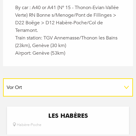
By car : A40 or A41 (N° 15 - Thonon-Evian-Vallée
Verte) RN Bonne s/Menoge/Pont de Fillinges >
D22 Boëge > D12 Habère-Poche/Col de
Terramont.
Train station: TGV Annemasse/Thonon les Bains
(23km), Genève (30 km)
Airport: Genève (53km)
Vor Ort
LES HABÈRES
Habère-Poche