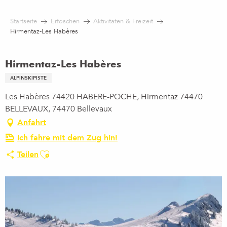
Aller
au
Startseite
Erfoschen
Aktivitäten & Freizeit
contenu
Hirmentaz-Les Habères
principal
Hirmentaz-Les Habères
ALPINSKIPISTE
Les Habères 74420 HABERE-POCHE, Hirmentaz 74470
BELLEVAUX, 74470 Bellevaux
Anfahrt
Ich fahre mit dem Zug hin!
Ajouter aux favoris
Teilen