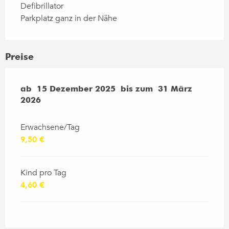
Defibrillator
Parkplatz ganz in der Nähe
Preise
ab
ab
15 Dezember 2025
15 Dezember 2025
bis zum
bis zum
31 März 2026
31 März
2026
Erwachsene/Tag
9,50 €
Kind pro Tag
4,60 €