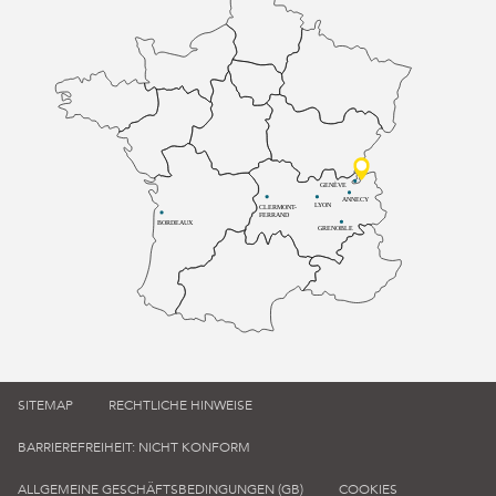
GENÈVE
ANNECY
LYON
CLERMONT-
FERRAND
BORDEAUX
GRENOBLE
SITEMAP
RECHTLICHE HINWEISE
BARRIEREFREIHEIT: NICHT KONFORM
ALLGEMEINE GESCHÄFTSBEDINGUNGEN (GB)
COOKIES