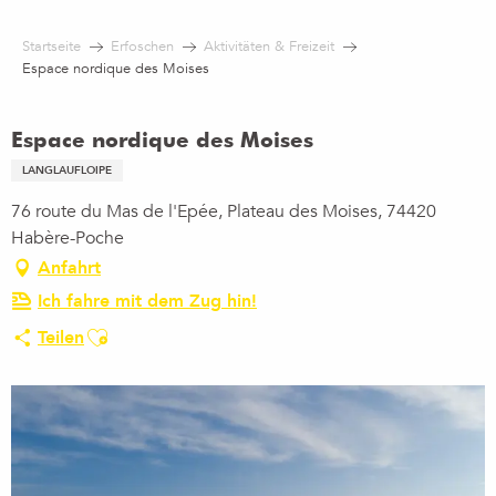
Aller
au
Startseite
Erfoschen
Aktivitäten & Freizeit
contenu
Espace nordique des Moises
principal
Espace nordique des Moises
LANGLAUFLOIPE
76 route du Mas de l'Epée, Plateau des Moises, 74420
Habère-Poche
Anfahrt
Ich fahre mit dem Zug hin!
Ajouter aux favoris
Teilen