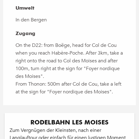
Umwelt
Umwelt
In den Bergen
Zugang
Zugang
On the D22: from Boëge, head for Col de Cou
when you reach Habère-Poche. After 3km, take a
right onto the road to Col des Moises and after
100m, turn right at the sign for "Foyer nordique
des Moises".
From Thonon: 500m after Col de Cou, take a left
at the sign for "Foyer nordique des Moises".
RODELBAHN LES MOISES
Zum Vergnügen der Kleinsten, nach einer
Langlauftour oder einfach für einen lustigen Moment