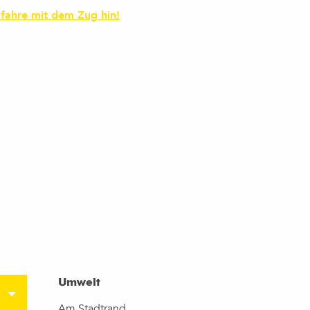
 fahre mit dem Zug hin!
Umwelt
Umwelt
Am Stadtrand