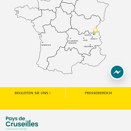
GENÈVE
ANNECY
LYON
CLERMONT-
FERRAND
BORDEAUX
GRENOBLE
BEGLEITEN SIE UNS !
PRESSEBEREICH
une nouvelle fenêtre)
e communes du Genévois (s'ouvre dans une nouvelle fenêtre
Communauté de communes du Pays de Cruseilles (s'ouvre 