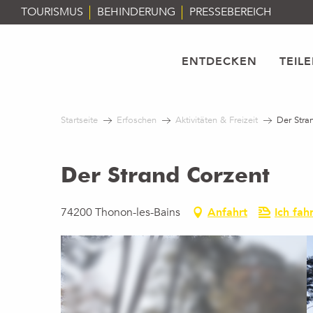
Aller
TOURISMUS
BEHINDERUNG
PRESSEBEREICH
au
contenu
principal
ENTDECKEN
TEIL
Startseite
Erfoschen
Aktivitäten & Freizeit
Der Stra
Der Strand Corzent
74200 Thonon-les-Bains
Anfahrt
Ich fah