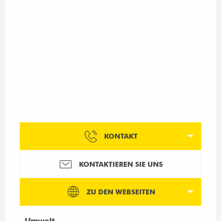
KONTAKT
KONTAKTIEREN SIE UNS
ZU DEN WEBSEITEN
Umwelt
Umwelt