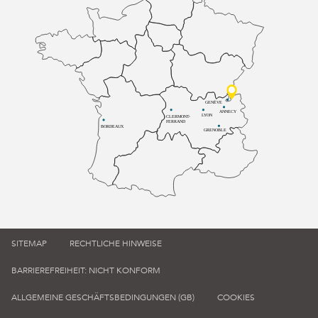
GENÈVE
ANNECY
LYON
CLERMONT-
FERRAND
BORDEAUX
GRENOBLE
SITEMAP
RECHTLICHE HINWEISE
BARRIEREFREIHEIT: NICHT KONFORM
ALLGEMEINE GESCHÄFTSBEDINGUNGEN (GB)
COOKIES