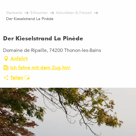
Aller
au
Startseite
Erfoschen
Aktivitäten & Freizeit
contenu
Der Kieselstrand La Pinède
principal
Der Kieselstrand La Pinède
Domaine de Ripaille, 74200 Thonon-les-Bains
Anfahrt
Ich fahre mit dem Zug hin!
Ajouter aux favoris
Teilen