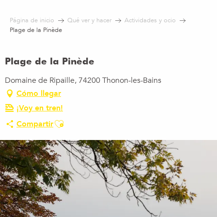
Aller
au
Página de inicio
Qué ver y hacer
Actividades y ocio
contenu
Plage de la Pinède
principal
Plage de la Pinède
Domaine de Ripaille, 74200 Thonon-les-Bains
Cómo llegar
¡Voy en tren!
Ajouter aux favoris
Compartir