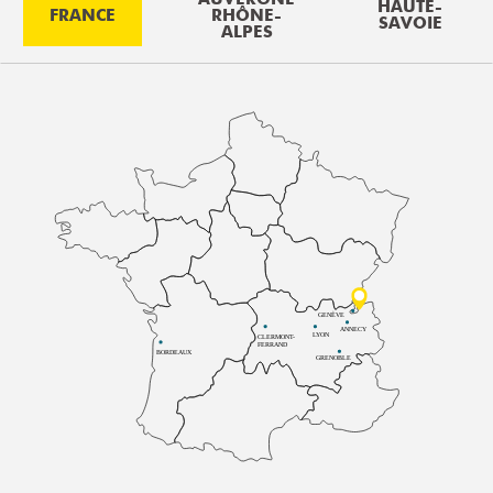
HAUTE-
FRANCE
RHÔNE-
SAVOIE
ALPES
GENÈVE
ANNECY
LYON
CLERMONT-
FERRAND
BORDEAUX
GRENOBLE