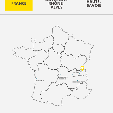
HAUTE-
FRANCE
RHÔNE-
SAVOIE
ALPES
GENÈVE
ANNECY
LYON
CLERMONT-
FERRAND
BORDEAUX
GRENOBLE