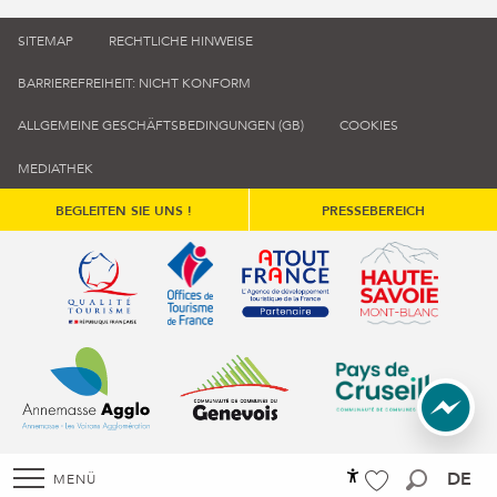
SITEMAP
RECHTLICHE HINWEISE
BARRIEREFREIHEIT: NICHT KONFORM
ALLGEMEINE GESCHÄFTSBEDINGUNGEN (GB)
COOKIES
MEDIATHEK
BEGLEITEN SIE UNS !
PRESSEBEREICH
Qualité tourisme (s'ouvre dans une nouvelle fenêtre)
Office de tourisme de France (s'ouvre d
Atout France (s'ouvre dans une
Annemasse Agglo (s'ouvre dans une nouvelle fenêtre)
Communauté de communes du Genévois 
Communauté de commu
DE
MENÜ
Accessibilité