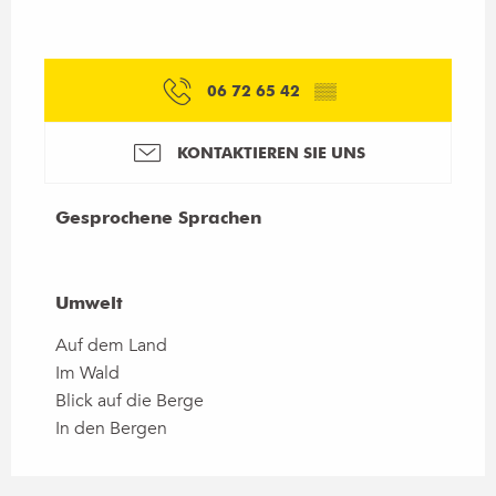
06 72 65 42
▒▒
KONTAKTIEREN SIE UNS
Gesprochene Sprachen
Gesprochene Sprachen
Umwelt
Umwelt
Auf dem Land
Im Wald
Blick auf die Berge
In den Bergen