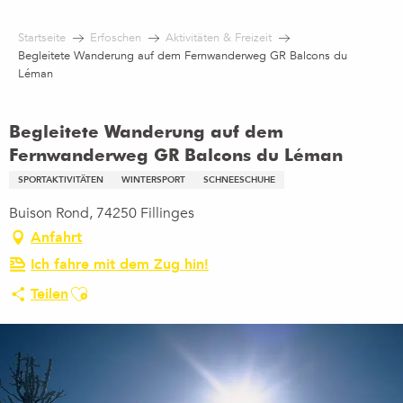
Aller
au
Startseite
Erfoschen
Aktivitäten & Freizeit
contenu
Begleitete Wanderung auf dem Fernwanderweg GR Balcons du
principal
Léman
Begleitete Wanderung auf dem
Fernwanderweg GR Balcons du Léman
SPORTAKTIVITÄTEN
WINTERSPORT
SCHNEESCHUHE
Buison Rond, 74250 Fillinges
Anfahrt
Ich fahre mit dem Zug hin!
Ajouter aux favoris
Teilen