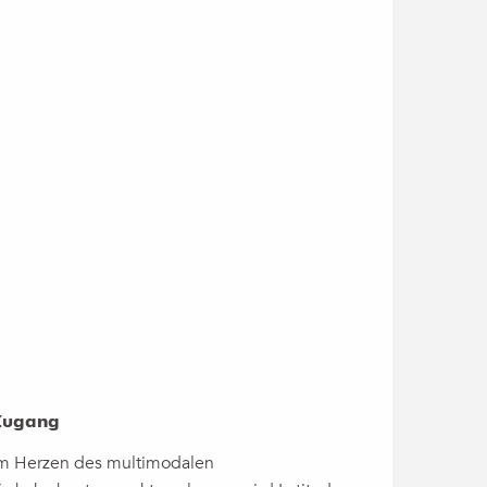
Zugang
Zugang
m Herzen des multimodalen