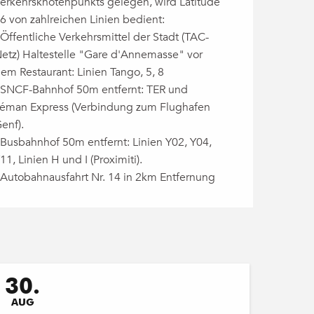
erkehrsknotenpunkts gelegen, wird Latitude
6 von zahlreichen Linien bedient:
 Öffentliche Verkehrsmittel der Stadt (TAC-
etz) Haltestelle "Gare d'Annemasse" vor
em Restaurant: Linien Tango, 5, 8
 SNCF-Bahnhof 50m entfernt: TER und
éman Express (Verbindung zum Flughafen
enf).
 Busbahnhof 50m entfernt: Linien Y02, Y04,
11, Linien H und I (Proximiti).
 Autobahnausfahrt Nr. 14 in 2km Entfernung
30.
AUG