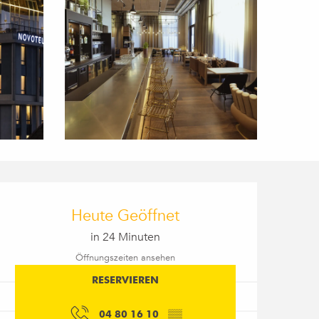
Öffnungszeiten & Kon
Heute Geöffnet
in 24 Minuten
Öffnungszeiten ansehen
RESERVIEREN
04 80 16 10
▒▒