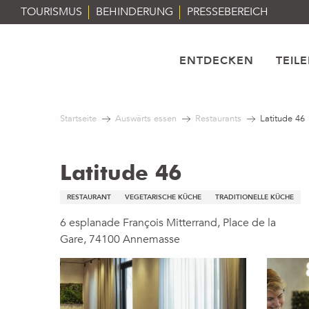
Aller
TOURISMUS
BEHINDERUNG
PRESSEBEREICH
au
contenu
principal
ENTDECKEN
TEIL
Startseite
Auswärts essen
Restaurants
Latitude 46
Latitude 46
RESTAURANT
VEGETARISCHE KÜCHE
TRADITIONELLE KÜCHE
6 esplanade François Mitterrand, Place de la
Gare, 74100 Annemasse