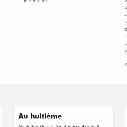
In der Stadt
V
4
-
N
d
-
L
G
-
Y
-
Au huitième
Genießen Sie die Dachterrassenbar im 8.