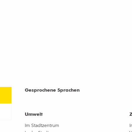
Gesprochene Sprachen
Gesprochene Sprachen
Umwelt
Umwelt
Im Stadtzentrum
I