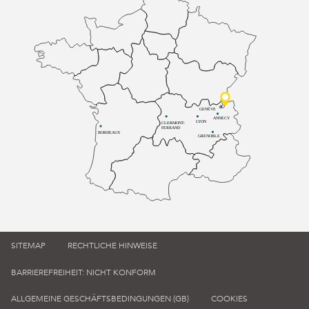
GENÈVE
ANNECY
LYON
CLERMONT-
FERRAND
BORDEAUX
GRENOBLE
SITEMAP
RECHTLICHE HINWEISE
BARRIEREFREIHEIT: NICHT KONFORM
ALLGEMEINE GESCHÄFTSBEDINGUNGEN (GB)
COOKIES