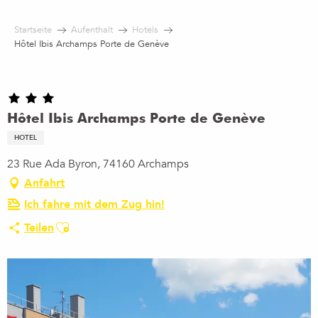
Aller
au
Startseite
Aufenthalt
Hotels
contenu
Hôtel Ibis Archamps Porte de Genève
principal
Hôtel Ibis Archamps Porte de Genève
HOTEL
23 Rue Ada Byron, 74160 Archamps
Anfahrt
Ich fahre mit dem Zug hin!
Ajouter aux favoris
Teilen