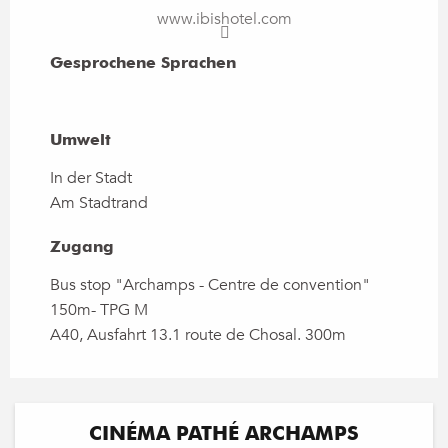
www.ibishotel.com
Gesprochene Sprachen
Gesprochene Sprachen
Umwelt
Umwelt
In der Stadt
Am Stadtrand
Zugang
Zugang
Bus stop "Archamps - Centre de convention"
150m- TPG M
A40, Ausfahrt 13.1 route de Chosal. 300m
CINÉMA PATHÉ ARCHAMPS