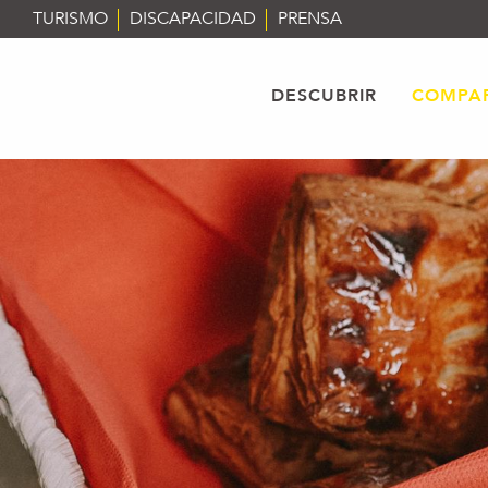
Aller
TURISMO
DISCAPACIDAD
PRENSA
au
contenu
principal
DESCUBRIR
COMPAR