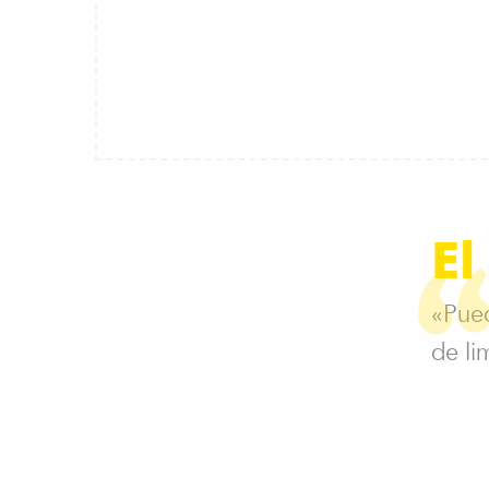
El
«Pued
de li