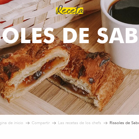
Receta
SOLES DE SA
ina de inicio
Compartir
Las recetas de los chefs
Rissoles de Sab