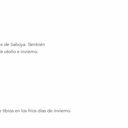
les de Saboya. También
e otoño e invierno.
aux favoris
ibios en los fríos días de invierno.