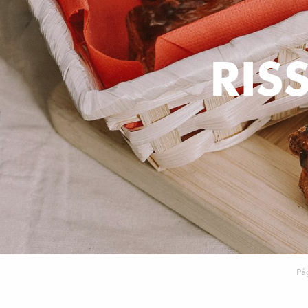
RIS
Pág