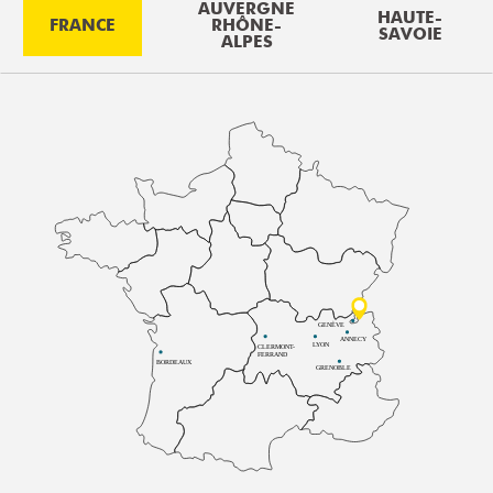
AUVERGNE
HAUTE-
FRANCE
RHÔNE-
SAVOIE
ALPES
GENÈVE
ANNECY
LYON
CLERMONT-
FERRAND
BORDEAUX
GRENOBLE