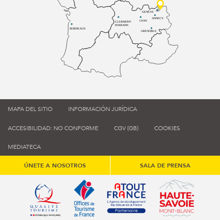
GENÈVE
ANNECY
LYON
CLERMONT-
FERRAND
BORDEAUX
GRENOBLE
MAPA DEL SITIO
INFORMACIÓN JURÍDICA
ACCESIBILIDAD: NO CONFORME
CGV (GB)
COOKIES
MEDIATECA
ÚNETE A NOSOTROS
SALA DE PRENSA
Qualité tourisme (s'ouvre dans une nouvelle fenêtre)
Office de tourisme de France (s'ouvre d
Atout France (s'ouvre dans une