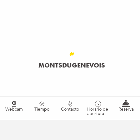
CAMINATA Y RECOLECCIÓN EN LE
REFUGE DES GOURMETS
Gourmets
SEGUIR LEYENDO
#
MONTSDUGENEVOIS
Webcam
Tiempo
Contacto
Horario de
Reserva
apertura