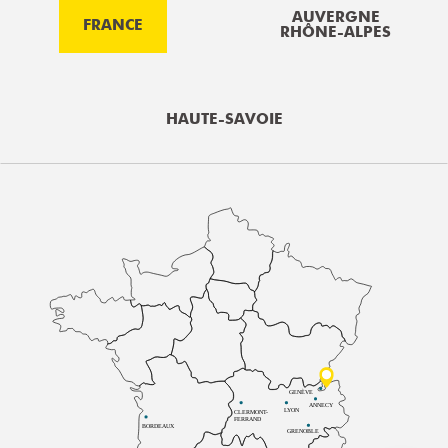
AUVERGNE
FRANCE
RHÔNE-ALPES
HAUTE-SAVOIE
GENÈVE
ANNECY
LYON
CLERMONT-
FERRAND
BORDEAUX
GRENOBLE