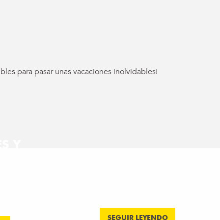
bles para pasar unas vacaciones inolvidables!
S Y
SALIDA
ESPIRITUAL
ARIAS
Desconexión
SEGUIR LEYENDO