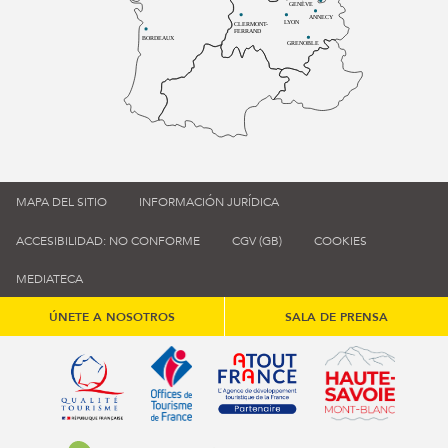
GENÈVE
ANNECY
LYON
CLERMONT-
FERRAND
BORDEAUX
GRENOBLE
MAPA DEL SITIO
INFORMACIÓN JURÍDICA
ACCESIBILIDAD: NO CONFORME
CGV (GB)
COOKIES
MEDIATECA
ÚNETE A NOSOTROS
SALA DE PRENSA
Qualité tourisme (s'ouvre dans une nouvelle fenêtre)
Office de tourisme de France (s'ouvre d
Atout France (s'ouvre dans une