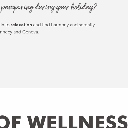
me pampering during your holiday?
in to
relaxation
and find harmony and serenity.
Annecy and Geneva.
ux favoris
F WELLNES