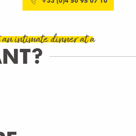
+33 (0)4 50 95 07 10
 an intimate dinner at a
ANT?
LES MARCHES DE LA CROISETTE
Collonges-sous-Salève
READ MORE