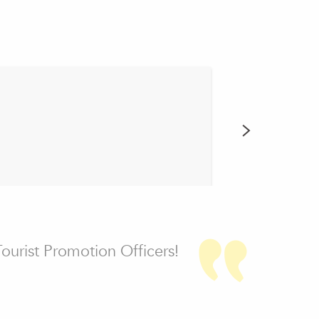
We
Tourist Promotion Officers!