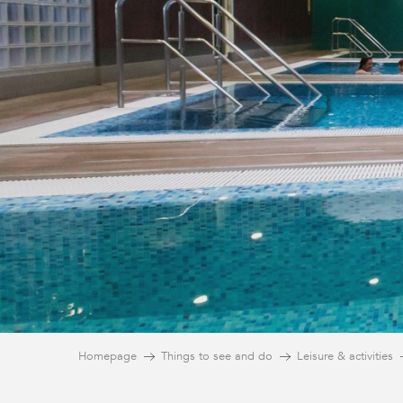
Homepage
Things to see and do
Leisure & activities