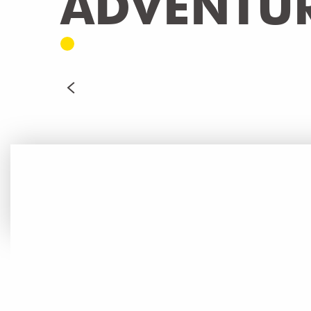
ADVENTU
ADRENALINE
READ MORE