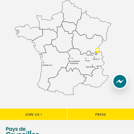
GENÈVE
ANNECY
LYON
CLERMONT-
FERRAND
BORDEAUX
GRENOBLE
JOIN US !
PRESS
une nouvelle fenêtre)
e communes du Genévois (s'ouvre dans une nouvelle fenêtre
Communauté de communes du Pays de Cruseilles (s'ouvre 