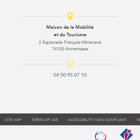
Maison de la Mobilité
et du Tourisme
2 Esplanade François-Mitterand
74100 Annemasse
04 50 95 07 10
SITE MAP
TERMS OF USE
ACCESSIBILITY: NON-COMPLIANT
G
Qualité tourisme (s'
Office