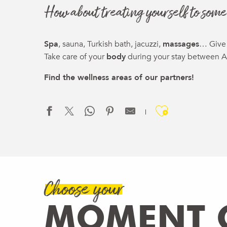
How about treating yourself to so
Spa
, sauna, Turkish bath, jacuzzi,
massages
… Give 
Take care of your
body
during your stay between 
Find the wellness areas of our partners!
Ajouter a
Choose your
MOMENT O