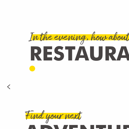
In the evening, how about
RESTAUR
Find your next