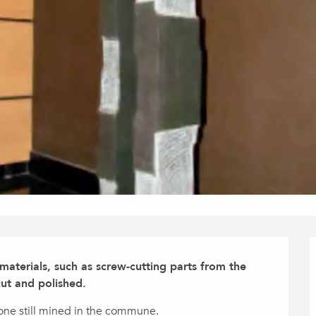
aterials, such as screw-cutting parts from the 
cut and polished.
tone still mined in the commune.