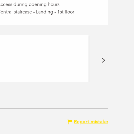
ccess during opening hours
entral staircase - Landing - 1st floor
Fastback (
Rather than assig
Ibiza, Mustang, Pi
Annemasse
Report mistake