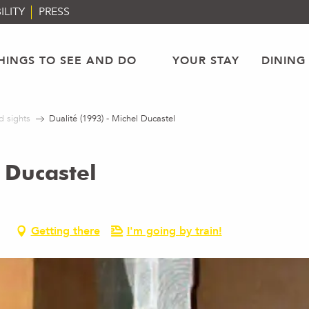
ILITY
PRESS
HINGS TO SEE AND DO
YOUR STAY
DINING
d sights
Dualité (1993) - Michel Ducastel
 Ducastel
Getting there
I'm going by train!