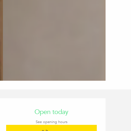
Opening hours & conta
Open today
See opening hours