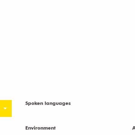
Spoken languages
Spoken languages
Environment
Environment
A
A