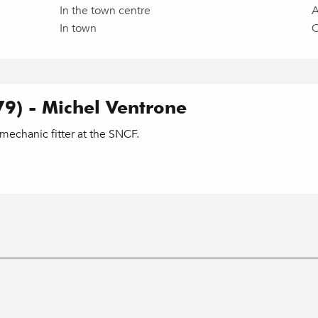
In the town centre
A
In town
C
79) - Michel Ventrone
mechanic fitter at the SNCF.