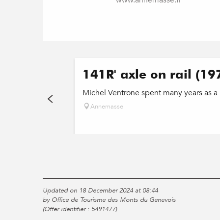
www.annemasse.fr
141R' axle on rail (19
Michel Ventrone spent many years as a 
Annemasse
Updated on 18 December 2024 at 08:44
by Office de Tourisme des Monts du Genevois
(Offer identifier :
5491477
)