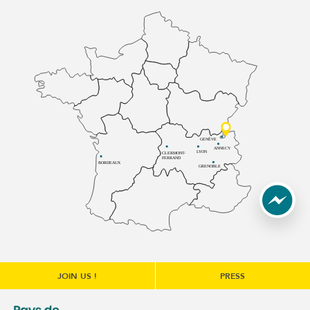
GENÈVE
ANNECY
LYON
CLERMONT-
FERRAND
BORDEAUX
GRENOBLE
JOIN US !
PRESS
une nouvelle fenêtre)
e communes du Genévois (s'ouvre dans une nouvelle fenêtre
Communauté de communes du Pays de Cruseilles (s'ouvre 