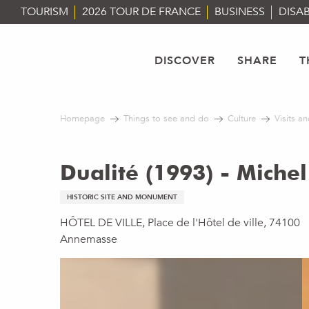
Aller
TOURISM
2026 TOUR DE FRANCE
BUSINESS
DISAB
au
contenu
principal
DISCOVER
SHARE
T
Homepage
Things to see and do
Culture
Visits an
Dualité (1993) - Michel
HISTORIC SITE AND MONUMENT
HÔTEL DE VILLE, Place de l'Hôtel de ville, 74100
Annemasse