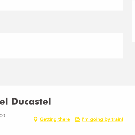
el Ducastel
100
Getting there
I'm going by train!