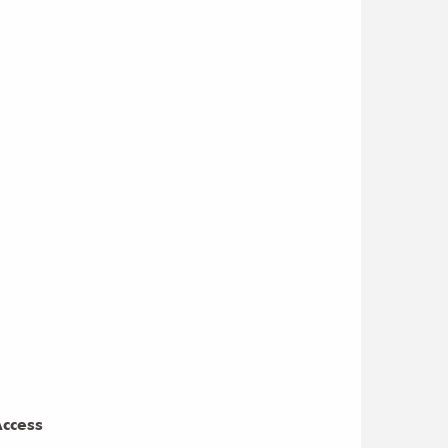
ccess
ccess