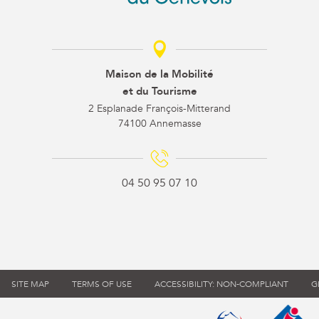
Maison de la Mobilité
et du Tourisme
2 Esplanade François-Mitterand
74100 Annemasse
04 50 95 07 10
SITE MAP
TERMS OF USE
ACCESSIBILITY: NON-COMPLIANT
G
Qualité tourisme (s'
Office