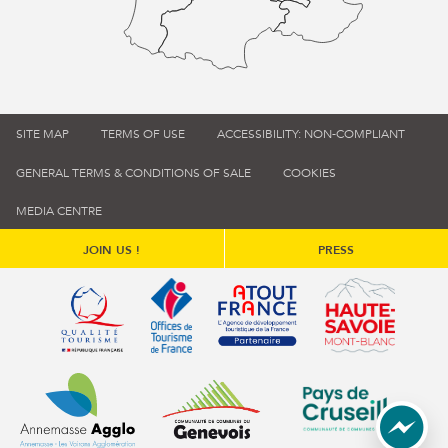
SITE MAP
TERMS OF USE
ACCESSIBILITY: NON-COMPLIANT
GENERAL TERMS & CONDITIONS OF SALE
COOKIES
MEDIA CENTRE
JOIN US !
PRESS
Qualité tourisme (s'ouvre dans une nouvelle fenêtre)
Office de tourisme de France (s'ouvre d
Atout France (s'ouvre dans une
Annemasse Agglo (s'ouvre dans une nouvelle fenêtre)
Communauté de communes du Genévois 
Communauté de commu