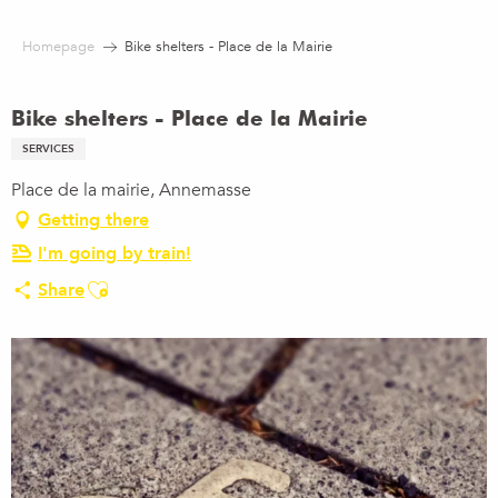
Aller
au
Homepage
Bike shelters - Place de la Mairie
contenu
principal
Bike shelters - Place de la Mairie
SERVICES
Place de la mairie, Annemasse
Getting there
I'm going by train!
Ajouter aux favoris
Share