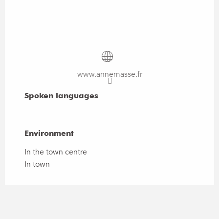
www.annemasse.fr
Spoken languages
Spoken languages
Environment
Environment
In the town centre
In town