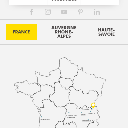
AUVERGNE
HAUTE-
FRANCE
RHÔNE-
SAVOIE
ALPES
GENÈVE
ANNECY
LYON
CLERMONT-
FERRAND
BORDEAUX
GRENOBLE