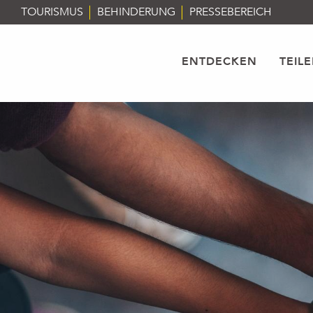
Aller
TOURISMUS
BEHINDERUNG
PRESSEBEREICH
au
contenu
principal
ENTDECKEN
TEIL