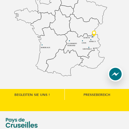
GENÈVE
ANNECY
LYON
CLERMONT-
FERRAND
BORDEAUX
GRENOBLE
BEGLEITEN SIE UNS !
PRESSEBEREICH
une nouvelle fenêtre)
e communes du Genévois (s'ouvre dans une nouvelle fenêtre
Communauté de communes du Pays de Cruseilles (s'ouvre 