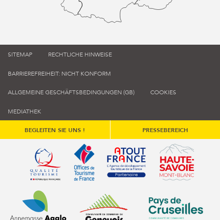
SITEMAP
RECHTLICHE HINWEISE
BARRIEREFREIHEIT: NICHT KONFORM
ALLGEMEINE GESCHÄFTSBEDINGUNGEN (GB)
COOKIES
MEDIATHEK
BEGLEITEN SIE UNS !
PRESSEBEREICH
Qualité tourisme (s'ouvre dans une nouvelle fenêtre)
Office de tourisme de France (s'ouvre d
Atout France (s'ouvre dans une
Annemasse Agglo (s'ouvre dans une nouvelle fenêtre)
Communauté de communes du Genévois 
Communauté de commu