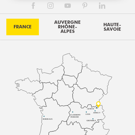
AUVERGNE
HAUTE-
FRANCE
RHÔNE-
SAVOIE
ALPES
GENÈVE
ANNECY
LYON
CLERMONT-
FERRAND
BORDEAUX
GRENOBLE