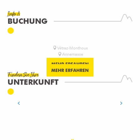
Info &
BUCHUNG
ARKOSE GENEVOIS
LES PAPILLES
Vétraz-Monthoux
Annemasse
MEHR ERFAHREN
MEHR ERFAHREN
Finden Sie Ihre
UNTERKUNFT
HOTELS
MEHR ERFAHREN