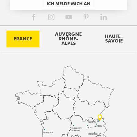
ICH MELDE MICH AN
AUVERGNE
HAUTE-
FRANCE
RHÔNE-
SAVOIE
ALPES
GENÈVE
ANNECY
LYON
CLERMONT-
FERRAND
BORDEAUX
GRENOBLE