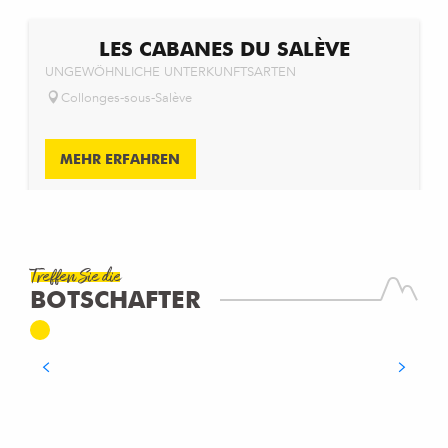
LES CABANES DU SALÈVE
UNGEWÖHNLICHE UNTERKUNFTSARTEN
Collonges-sous-Salève
MEHR ERFAHREN
Treffen Sie die
JEAN-PIERRE TANOUS
BOTSCHAFTER
L’Observatoire
MEHR ERFAHREN