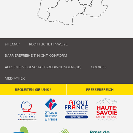
SITEMAP
RECHTLICHE HINWEISE
BARRIEREFREIHEIT: NICHT KONFORM
ALLGEMEINE GESCHÄFTSBEDINGUNGEN (GB)
COOKIES
MEDIATHEK
BEGLEITEN SIE UNS !
PRESSEBEREICH
Qualité tourisme (s'ouvre dans une nouvelle fenêtre)
Office de tourisme de France (s'ouvre d
Atout France (s'ouvre dans une
Annemasse Agglo (s'ouvre dans une nouvelle fenêtre)
Communauté de communes du Genévois 
Communauté de commu