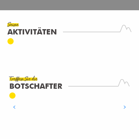
Seine
AKTIVITÄTEN
UCPA VITAM - MUR D'ESCALADE
Neydens
MEHR ERFAHREN
Treffen Sie die
DOMINIQUE ERNST
BOTSCHAFTER
Der Historiker des „Balkons von Genf“
MEHR ERFAHREN