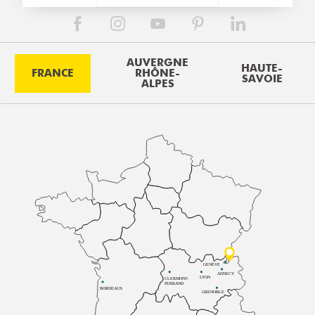
AUVERGNE
HAUTE-
FRANCE
RHÔNE-
SAVOIE
ALPES
GENÈVE
ANNECY
LYON
CLERMONT-
FERRAND
BORDEAUX
GRENOBLE