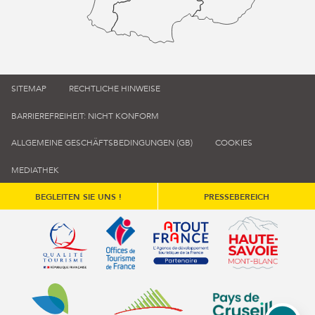
SITEMAP
RECHTLICHE HINWEISE
BARRIEREFREIHEIT: NICHT KONFORM
ALLGEMEINE GESCHÄFTSBEDINGUNGEN (GB)
COOKIES
MEDIATHEK
BEGLEITEN SIE UNS !
PRESSEBEREICH
Qualité tourisme (s'ouvre dans une nouvelle fenêtre)
Office de tourisme de France (s'ouvre d
Atout France (s'ouvre dans une
Annemasse Agglo (s'ouvre dans une nouvelle fenêtre)
Communauté de communes du Genévois 
Communauté de commu