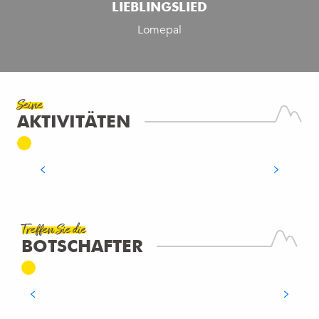
LIEBLINGSLIED
Lomepal
LE BISTROT DE MADELEINE
Seine
AKTIVITÄTEN
RESTAURANT
Lucinges
MEHR ERFAHREN
Treffen Sie die
EMMANUELLE DORMIA
BOTSCHAFTER
Bureau de la Montagne du Salève
MEHR ERFAHREN