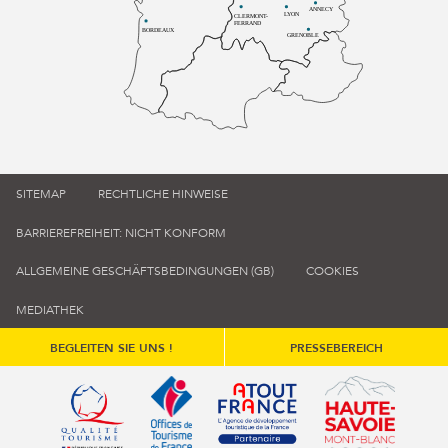
ANNECY
LYON
CLERMONT-
FERRAND
BORDEAUX
GRENOBLE
SITEMAP
RECHTLICHE HINWEISE
BARRIEREFREIHEIT: NICHT KONFORM
ALLGEMEINE GESCHÄFTSBEDINGUNGEN (GB)
COOKIES
MEDIATHEK
BEGLEITEN SIE UNS !
PRESSEBEREICH
Qualité tourisme (s'ouvre dans une nouvelle fenêtre)
Office de tourisme de France (s'ouvre d
Atout France (s'ouvre dans une