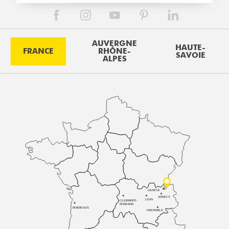
AUVERGNE
HAUTE-
FRANCE
RHÔNE-
SAVOIE
ALPES
GENÈVE
ANNECY
LYON
CLERMONT-
FERRAND
BORDEAUX
GRENOBLE