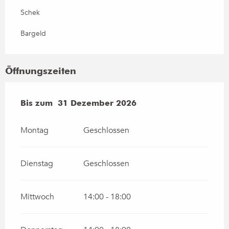
Schek
Bargeld
Öffnungszeiten
vom
Bis zum
17 Februar 2026
31 Dezember 2026
bis zum
31 Dezember 202
Montag
Geschlossen
Dienstag
Geschlossen
Mittwoch
14:00 - 18:00