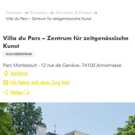
Aller
au
Startseite
Erfoschen
Aktivitäten & Freizeit
contenu
Villa du Parc – Zentrum für zeitgenössische Kunst
principal
Villa du Parc – Zentrum für zeitgenössische
Kunst
KULTURZENTRUM
Parc Montessuit - 12 rue de Genève, 74100 Annemasse
Anfahrt
Ich fahre mit dem Zug hin!
Ajouter aux favoris
Teilen