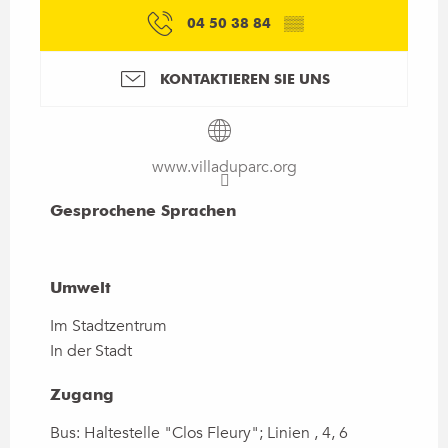
04 50 38 84
▒▒
KONTAKTIEREN SIE UNS
www.villaduparc.org
Gesprochene Sprachen
Gesprochene Sprachen
Umwelt
Umwelt
Im Stadtzentrum
In der Stadt
Zugang
Zugang
Bus: Haltestelle "Clos Fleury"; Linien , 4, 6