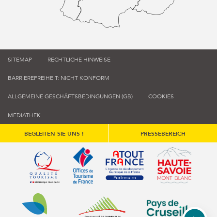
SITEMAP
RECHTLICHE HINWEISE
BARRIEREFREIHEIT: NICHT KONFORM
ALLGEMEINE GESCHÄFTSBEDINGUNGEN (GB)
COOKIES
MEDIATHEK
BEGLEITEN SIE UNS !
PRESSEBEREICH
Qualité tourisme (s'ouvre dans une nouvelle fenêtre)
Office de tourisme de France (s'ouvre d
Atout France (s'ouvre dans une
Annemasse Agglo (s'ouvre dans une nouvelle fenêtre)
Communauté de communes du Genévois 
Communauté de commu