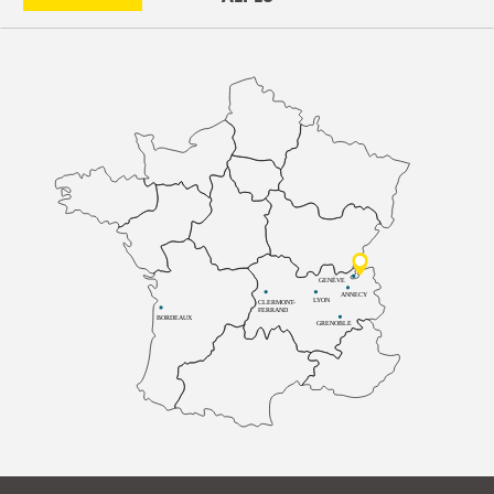
GENÈVE
ANNECY
LYON
CLERMONT-
FERRAND
BORDEAUX
GRENOBLE