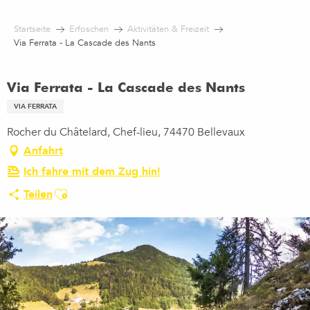
Aller
au
Startseite
Erfoschen
Aktivitäten & Freizeit
contenu
Via Ferrata - La Cascade des Nants
principal
Via Ferrata - La Cascade des Nants
VIA FERRATA
Rocher du Châtelard, Chef-lieu, 74470 Bellevaux
Anfahrt
Ich fahre mit dem Zug hin!
Ajouter aux favoris
Teilen