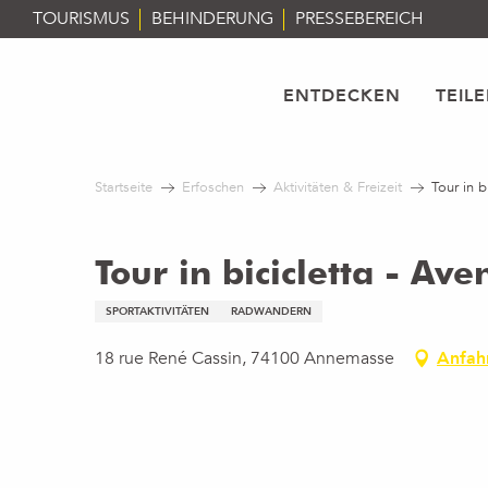
Aller
TOURISMUS
BEHINDERUNG
PRESSEBEREICH
au
contenu
principal
ENTDECKEN
TEIL
Startseite
Erfoschen
Aktivitäten & Freizeit
Tour in b
Tour in bicicletta - Av
SPORTAKTIVITÄTEN
RADWANDERN
18 rue René Cassin, 74100 Annemasse
Anfah