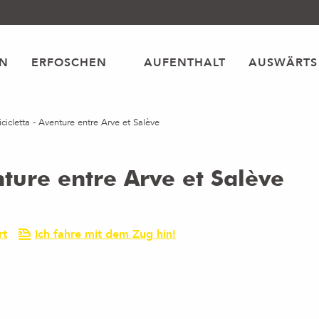
EN
ERFOSCHEN
AUFENTHALT
AUSWÄRTS
icicletta - Aventure entre Arve et Salève
enture entre Arve et Salève
rt
Ich fahre mit dem Zug hin!