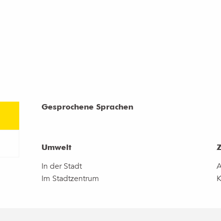
Gesprochene Sprachen
Gesprochene Sprachen
Umwelt
Umwelt
In der Stadt
A
Im Stadtzentrum
K