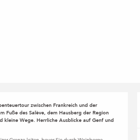
benteuertour zwischen Frankreich und der 
 am Fuße des Salève, dem Hausberg der Region 
 kleine Wege. Herrliche Ausblicke auf Genf und 
izer Grenze leiten, bevor Sie durch Weinberge, 