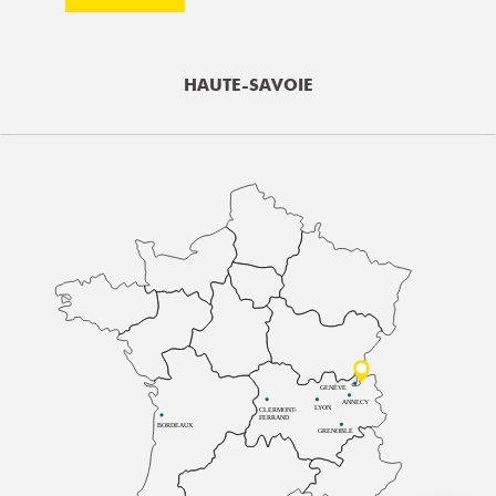
HAUTE-SAVOIE
GENÈVE
ANNECY
LYON
CLERMONT-
FERRAND
BORDEAUX
GRENOBLE