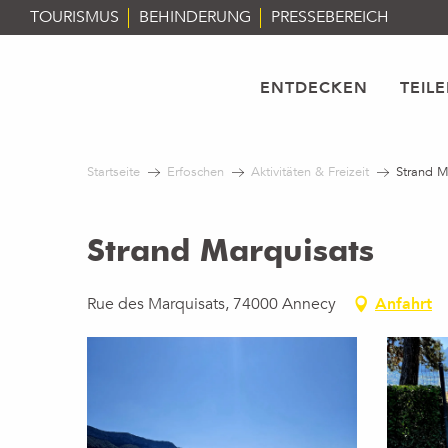
Aller
TOURISMUS
BEHINDERUNG
PRESSEBEREICH
au
contenu
principal
ENTDECKEN
TEIL
Startseite
Erfoschen
Aktivitäten & Freizeit
Strand M
Strand Marquisats
Rue des Marquisats, 74000 Annecy
Anfahrt