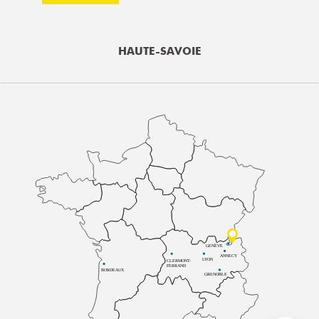
HAUTE-SAVOIE
GENÈVE
ANNECY
LYON
CLERMONT-
FERRAND
BORDEAUX
GRENOBLE