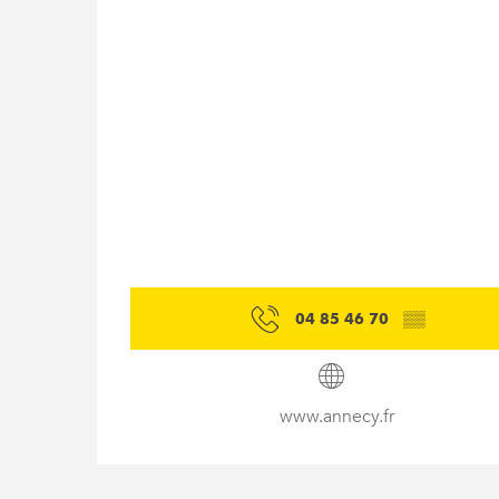
04 85 46 70
▒▒
www.annecy.fr