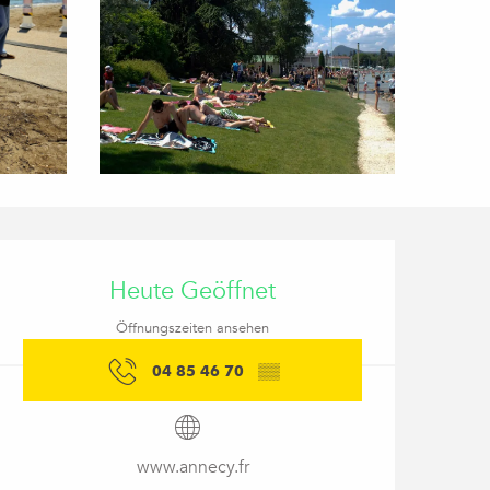
Öffnungszeiten & Kon
Heute Geöffnet
Öffnungszeiten ansehen
04 85 46 70
▒▒
www.annecy.fr