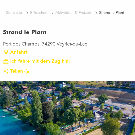
Aller
au
Startseite
Erfoschen
Aktivitäten & Freizeit
Strand le Plant
contenu
principal
Strand le Plant
Port des Champs, 74290 Veyrier-du-Lac
Anfahrt
Ich fahre mit dem Zug hin!
Ajouter aux favoris
Teilen