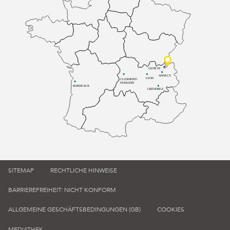
GENÈVE
ANNECY
LYON
CLERMONT-
FERRAND
BORDEAUX
GRENOBLE
SITEMAP
RECHTLICHE HINWEISE
BARRIEREFREIHEIT: NICHT KONFORM
ALLGEMEINE GESCHÄFTSBEDINGUNGEN (GB)
COOKIES
MEDIATHEK