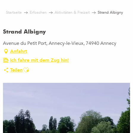
Aller
au
Startseite
Erfoschen
Aktivitäten & Freizeit
Strand Albigny
contenu
principal
Strand Albigny
Avenue du Petit Port, Annecy-le-Vieux, 74940 Annecy
Anfahrt
Ich fahre mit dem Zug hin!
Ajouter aux favoris
Teilen