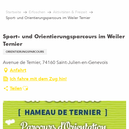
Aller
au
Startseite
Erfoschen
Aktivitäten & Freizeit
contenu
Sport- und Orientierungsparcours im Weiler Ternier
principal
Sport- und Orientierungsparcours im Weiler
Ternier
ORIENTIERUNGSPARCOURS
Avenue de Ternier, 74160 Saint-Julien-en-Genevois
Anfahrt
Ich fahre mit dem Zug hin!
Ajouter aux favoris
Teilen