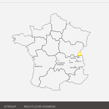
GENÈVE
ANNECY
LYON
CLERMONT-
FERRAND
BORDEAUX
GRENOBLE
SITEMAP
RECHTLICHE HINWEISE