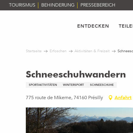
Aller
TOURISMUS
BEHINDERUNG
PRESSEBEREICH
au
contenu
principal
ENTDECKEN
TEIL
Startseite
Erfoschen
Aktivitäten & Freizeit
Schnees
Schneeschuhwandern
SPORTAKTIVITÄTEN
WINTERSPORT
SCHNEESCHUHE
775 route de Mikerne, 74160 Présilly
Anfahrt