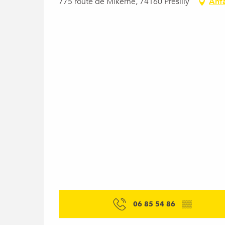
775 route de Mikerne, 74160 Présilly
Anf
06 85 54 86
▒▒