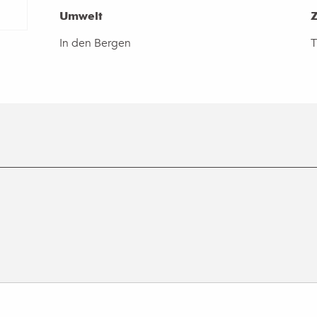
Umwelt
Umwelt
In den Bergen
T