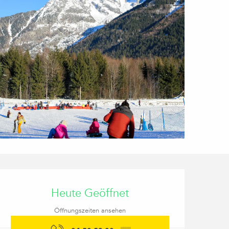
Öffnungszeiten & Kon
Heute Geöffnet
Öffnungszeiten ansehen