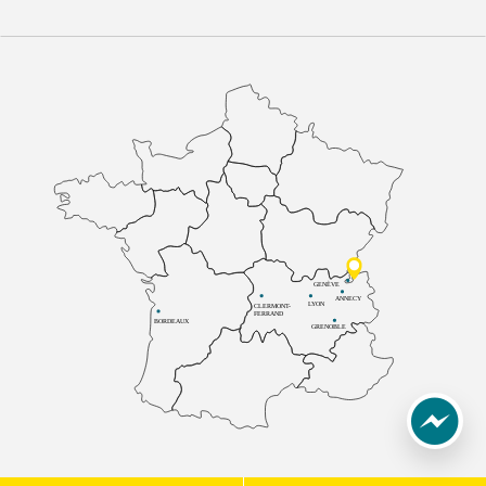
GENÈVE
ANNECY
LYON
CLERMONT-
FERRAND
BORDEAUX
GRENOBLE