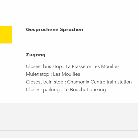
Gesprochene Sprachen
Gesprochene Sprachen
Zugang
Zugang
Closest bus stop : La Frasse or Les Mouilles
Mulet stop : Les Mouilles
Closest train stop : Chamonix Centre train station
Closest parking : Le Bouchet parking