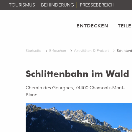
Aller
TOURISMUS
BEHINDERUNG
PRESSEBEREICH
au
contenu
principal
ENTDECKEN
TEIL
Startseite
Erfoschen
Aktivitäten & Freizeit
Schlitte
Schlittenbahn im Wald
Chemin des Gourgnes, 74400 Chamonix-Mont-
Blanc