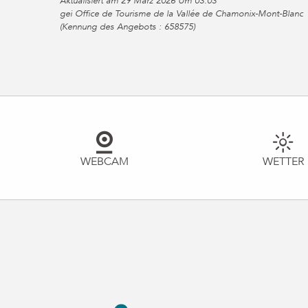
Aktualisiert am 29 März 2026 Um 03:03
gei Office de Tourisme de la Vallée de Chamonix-Mont-Blanc
(Kennung des Angebots :
658575
)
WEBCAM
WETTER