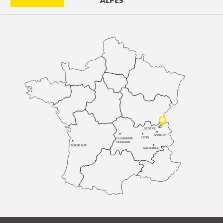
ALPES
GENÈVE
ANNECY
LYON
CLERMONT-
FERRAND
BORDEAUX
GRENOBLE