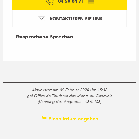
04 50 04 71
▒▒
KONTAKTIEREN SIE UNS
Gesprochene Sprachen
Gesprochene Sprachen
Aktualisiert am 06 Februar 2024 Um 15:18
gei Office de Tourisme des Monts du Genevois
(Kennung des Angebots :
4861103
)
Einen Irrtum angeben