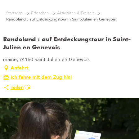
Aller
au
Startseite
Erfoschen
Aktivitäten & Freizeit
contenu
Randoland : auf Entdeckungstour in Saint-Julien en Genevois
principal
Randoland : auf Entdeckungstour in Saint-
Julien en Genevois
mairie, 74160 Saint-Julien-en-Genevois
Anfahrt
Ich fahre mit dem Zug hin!
Ajouter aux favoris
Teilen