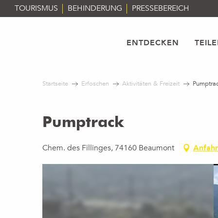
Aller
TOURISMUS
BEHINDERUNG
PRESSEBEREICH
au
contenu
principal
ENTDECKEN
TEIL
Startseite
Erfoschen
Aktivitäten & Freizeit
Pumptra
Pumptrack
Chem. des Fillinges, 74160 Beaumont
Anfahr