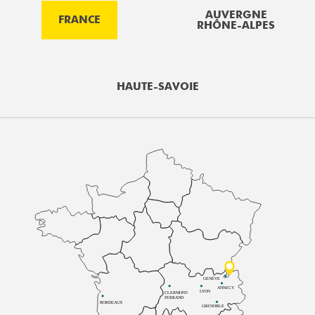
AUVERGNE
FRANCE
RHÔNE-ALPES
HAUTE-SAVOIE
GENÈVE
ANNECY
LYON
CLERMONT-
FERRAND
BORDEAUX
GRENOBLE