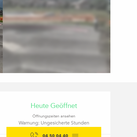
Öffnungszeiten & Kon
Heute Geöffnet
Öffnungszeiten ansehen
Warnung: Ungesicherte Stunden
04 50 04 40
▒▒